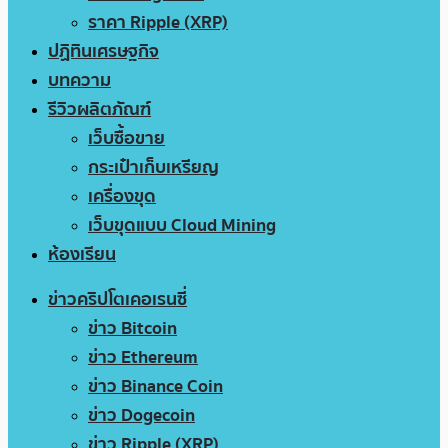
ราคา Ripple (XRP)
ปฏิทินเศรษฐกิจ
บทความ
รีวิวผลิตภัณฑ์
เว็บซื้อขาย
กระเป๋าเก็บเหรียญ
เครื่องขุด
เว็บขุดแบบ Cloud Mining
ห้องเรียน
ข่าวคริปโตเคอเรนซี่
ข่าว Bitcoin
ข่าว Ethereum
ข่าว Binance Coin
ข่าว Dogecoin
ข่าว Ripple (XRP)