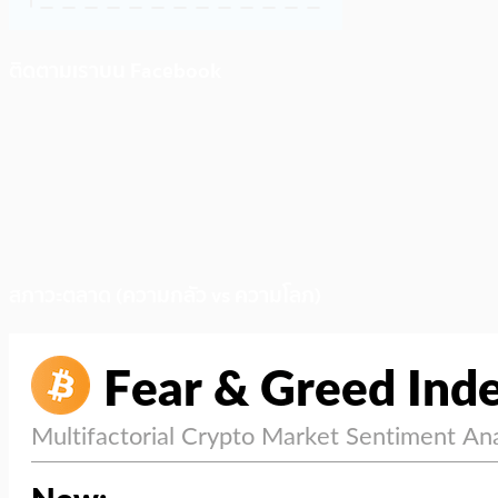
ติดตามเราบน Facebook
สภาวะตลาด (ความกลัว vs ความโลภ)