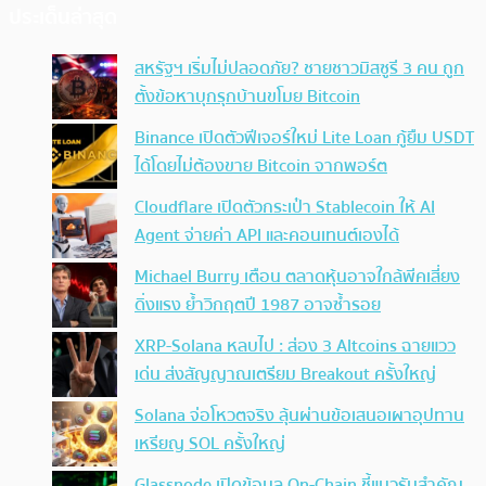
ประเด็นล่าสุด
สหรัฐฯ เริ่มไม่ปลอดภัย? ชายชาวมิสซูรี 3 คน ถูก
ตั้งข้อหาบุกรุกบ้านขโมย Bitcoin
Binance เปิดตัวฟีเจอร์ใหม่ Lite Loan กู้ยืม USDT
ได้โดยไม่ต้องขาย Bitcoin จากพอร์ต
Cloudflare เปิดตัวกระเป๋า Stablecoin ให้ AI
Agent จ่ายค่า API และคอนเทนต์เองได้
Michael Burry เตือน ตลาดหุ้นอาจใกล้พีคเสี่ยง
ดิ่งแรง ย้ำวิกฤตปี 1987 อาจซ้ำรอย
XRP-Solana หลบไป : ส่อง 3 Altcoins ฉายแวว
เด่น ส่งสัญญาณเตรียม Breakout ครั้งใหญ่
Solana จ่อโหวตจริง ลุ้นผ่านข้อเสนอเผาอุปทาน
เหรียญ SOL ครั้งใหญ่
Glassnode เปิดข้อมูล On-Chain ชี้แนวรับสำคัญ