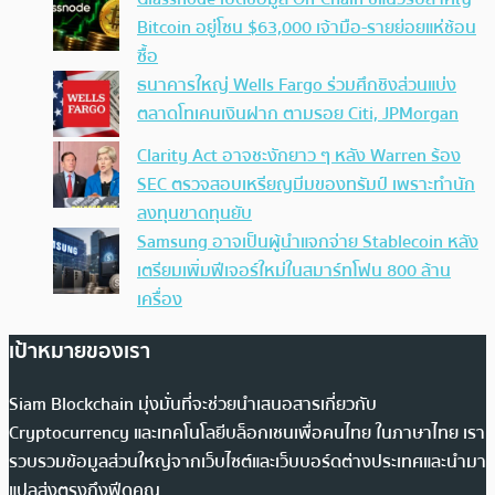
Bitcoin อยู่โซน $63,000 เจ้ามือ-รายย่อยแห่ช้อน
ซื้อ
ธนาคารใหญ่ Wells Fargo ร่วมศึกชิงส่วนแบ่ง
ตลาดโทเคนเงินฝาก ตามรอย Citi, JPMorgan
Clarity Act อาจชะงักยาว ๆ หลัง Warren ร้อง
SEC ตรวจสอบเหรียญมีมของทรัมป์ เพราะทำนัก
ลงทุนขาดทุนยับ
Samsung อาจเป็นผู้นำแจกจ่าย Stablecoin หลัง
เตรียมเพิ่มฟีเจอร์ใหม่ในสมาร์ทโฟน 800 ล้าน
เครื่อง
เป้าหมายของเรา
Siam Blockchain มุ่งมั่นที่จะช่วยนำเสนอสารเกี่ยวกับ
Cryptocurrency และเทคโนโลยีบล็อกเชนเพื่อคนไทย ในภาษาไทย เรา
รวบรวมข้อมูลส่วนใหญ่จากเว็บไซต์และเว็บบอร์ดต่างประเทศและนำมา
แปลส่งตรงถึงฟีดคุณ