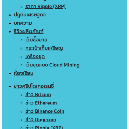
ราคา Ripple (XRP)
ปฏิทินเศรษฐกิจ
บทความ
รีวิวผลิตภัณฑ์
เว็บซื้อขาย
กระเป๋าเก็บเหรียญ
เครื่องขุด
เว็บขุดแบบ Cloud Mining
ห้องเรียน
ข่าวคริปโตเคอเรนซี่
ข่าว Bitcoin
ข่าว Ethereum
ข่าว Binance Coin
ข่าว Dogecoin
ข่าว Ripple (XRP)