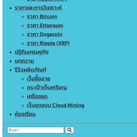
ราคาและการวิเคราะห์
ราคา Bitcoin
ราคา Ethereum
ราคา Dogecoin
ราคา Ripple (XRP)
ปฏิทินเศรษฐกิจ
บทความ
รีวิวผลิตภัณฑ์
เว็บซื้อขาย
กระเป๋าเก็บเหรียญ
เครื่องขุด
เว็บขุดแบบ Cloud Mining
ห้องเรียน