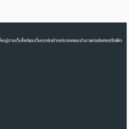
วนใหญ่จากเว็บไซต์และเว็บบอร์ดต่างประเทศและนำมาแปลส่งตรงถึงฟีด