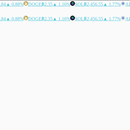
.84
▲ 0.88%
DOGE
฿2.35
▲ 1.16%
SOL
฿2,456.55
▲ 1.77%
A
.84
▲ 0.88%
DOGE
฿2.35
▲ 1.16%
SOL
฿2,456.55
▲ 1.77%
A