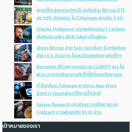
แบงก์ใหญ่สุดของอิตาลี ลดสัดส่วน Bitcoin ETF
ลง 99% หันลงทุน ใน Ethereum แทนถึง 3 เท่า
Charles Hoskinson ปลุกพลังคอมมูฯ Cardano
ลั่นต้องการพา ADA กลับมาเป็นผู้ชนะ
นักขุด Bitcoin สาย Solo เจอบล็อก รับทรัพย์คน
เดียว 6.6 ล้านบาท ไม่สนวิกฤตศรัทธาคริปโทฯ
Bernstein เตือนหากกฎหมาย CLARITY Act ไม่
ผ่าน อาจกดดันราคาคริปโตให้ดิ่งลงอีกระลอก
ทั่วโลกช็อก Telegram หายจาก App Store
ชั่วคราว ก่อนกลับมาใช้งานได้ปกติ
Galaxy Research ประเมินความเสียหายจาก
Coldcard อาจพุ่งสูงถึง $130 ล้าน
เป้าหมายของเรา