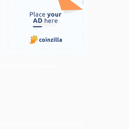
ติดตามเราบน Facebook
สภาวะตลาด (ความกลัว vs ความโลภ)