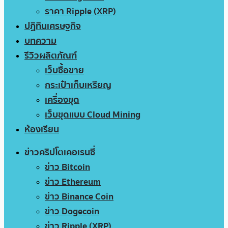
ราคา Ripple (XRP)
ปฏิทินเศรษฐกิจ
บทความ
รีวิวผลิตภัณฑ์
เว็บซื้อขาย
กระเป๋าเก็บเหรียญ
เครื่องขุด
เว็บขุดแบบ Cloud Mining
ห้องเรียน
ข่าวคริปโตเคอเรนซี่
ข่าว Bitcoin
ข่าว Ethereum
ข่าว Binance Coin
ข่าว Dogecoin
ข่าว Ripple (XRP)