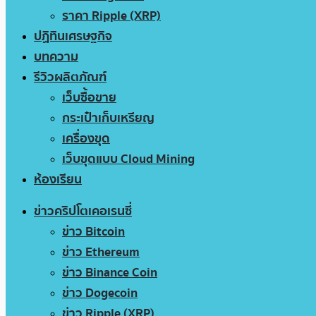
ราคา Ripple (XRP)
ปฏิทินเศรษฐกิจ
บทความ
รีวิวผลิตภัณฑ์
เว็บซื้อขาย
กระเป๋าเก็บเหรียญ
เครื่องขุด
เว็บขุดแบบ Cloud Mining
ห้องเรียน
ข่าวคริปโตเคอเรนซี่
ข่าว Bitcoin
ข่าว Ethereum
ข่าว Binance Coin
ข่าว Dogecoin
ข่าว Ripple (XRP)