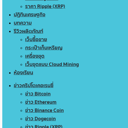
ราคา Ripple (XRP)
ปฏิทินเศรษฐกิจ
บทความ
รีวิวผลิตภัณฑ์
เว็บซื้อขาย
กระเป๋าเก็บเหรียญ
เครื่องขุด
เว็บขุดแบบ Cloud Mining
ห้องเรียน
ข่าวคริปโตเคอเรนซี่
ข่าว Bitcoin
ข่าว Ethereum
ข่าว Binance Coin
ข่าว Dogecoin
ข่าว Ripple (XRP)