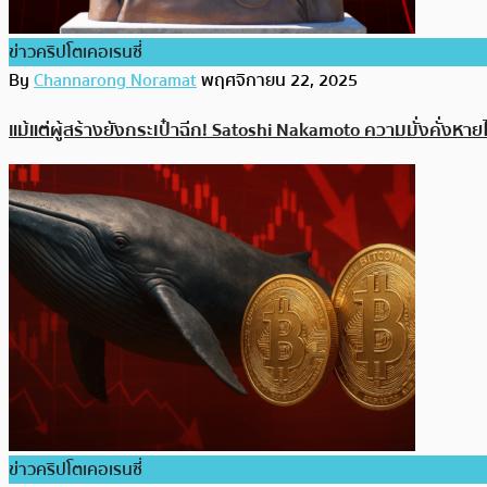
ข่าวคริปโตเคอเรนซี่
By
Channarong Noramat
พฤศจิกายน 22, 2025
แม้แต่ผู้สร้างยังกระเป๋าฉีก! Satoshi Nakamoto ความมั่งคั่งหา
ข่าวคริปโตเคอเรนซี่