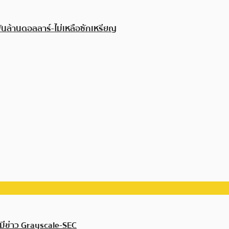
พันล้านดอลลาร์-ไม่เหลือซักเหรียญ
อนมีข่าว Grayscale-SEC