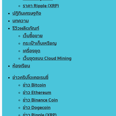
ราคา Ripple (XRP)
ปฏิทินเศรษฐกิจ
บทความ
รีวิวผลิตภัณฑ์
เว็บซื้อขาย
กระเป๋าเก็บเหรียญ
เครื่องขุด
เว็บขุดแบบ Cloud Mining
ห้องเรียน
ข่าวคริปโตเคอเรนซี่
ข่าว Bitcoin
ข่าว Ethereum
ข่าว Binance Coin
ข่าว Dogecoin
ข่าว Ripple (XRP)