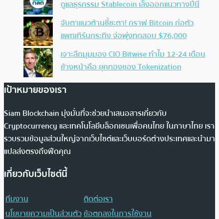
ดูแลธุรกรรม Stablecoin เล็งออกแนวทางปีนี้
จับตาแนวต้านชี้ชะตา! กราฟ Bitcoin ก่อตัว
แพทเทิร์นกระทิง จ่อพุ่งทดสอบ $76,000
เจาะลึกมุมมอง CIO Bitwise ทำไม 12-24 เดือน
ข้างหน้าคือ ยุคทองของ Tokenization
เป้าหมายของเรา
Siam Blockchain มุ่งมั่นที่จะช่วยนำเสนอสารเกี่ยวกับ
Cryptocurrency และเทคโนโลยีบล็อกเชนเพื่อคนไทย ในภาษาไทย เรา
รวบรวมข้อมูลส่วนใหญ่จากเว็บไซต์และเว็บบอร์ดต่างประเทศและนำมา
แปลส่งตรงถึงฟีดคุณ
เกี่ยวกับเว็บไซต์นี้
ทีมงาน
ติดต่อเรา
นโยบายความเป็นส่วนตัว
ข้อตกลงในการใช้งาน