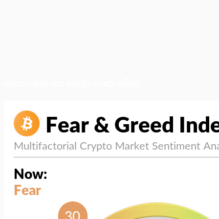
สภาวะตลาด (ความกลัว vs ความโลภ)