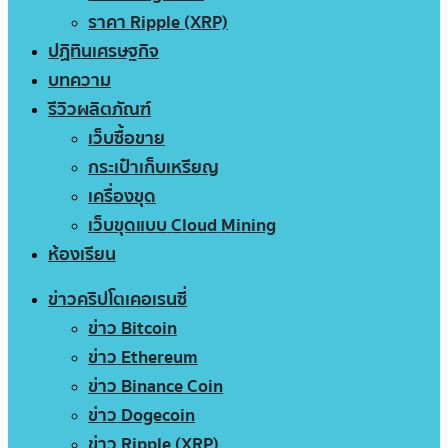
ราคา Ripple (XRP)
ปฏิทินเศรษฐกิจ
บทความ
รีวิวผลิตภัณฑ์
เว็บซื้อขาย
กระเป๋าเก็บเหรียญ
เครื่องขุด
เว็บขุดแบบ Cloud Mining
ห้องเรียน
ข่าวคริปโตเคอเรนซี่
ข่าว Bitcoin
ข่าว Ethereum
ข่าว Binance Coin
ข่าว Dogecoin
ข่าว Ripple (XRP)