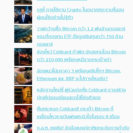
กูรูชี้ การใช้งาน Crypto ในอนาคตจะราบรื่นจน
ผู้คนใช้อย่างไม่รู้ตัว
วาฬกว้านซื้อ Bitcoin กว่า 1.2 พันล้านดอลลาร์
ขณะที่กองทุน ETF ดึงดูดเงินทุนกว่า 750 ล้าน
ดอลลาร์
ช่องโหว่ Coldcard ทำพิษ นักลงทุนโอน Bitcoin
กว่า 210,000 เหรียญหนีจากกระเป๋าเก่า
ส่องแนวโน้มราคา 3 เหรียญคริปโทฯ Bitcoin,
Ethereum และ XRP จะไปทางไหนต่อ?
หลักฐานใหม่ชี้ ผู้ร่วมก่อตั้ง Coldcard อาจสร้าง
บัญชีปลอมเนียนสอดไส้โค้ดตัวเอง
ตื่นตระหนก Coldcard! กระเป๋า Bitcoin ที่
เคลื่อนไหวรายวันพุ่งแตะนิวไฮในรอบ 8 เดือน
ก.ล.ต. ชงเข้ม! จับมือแบงก์ชาติยกระดับการกำกับ