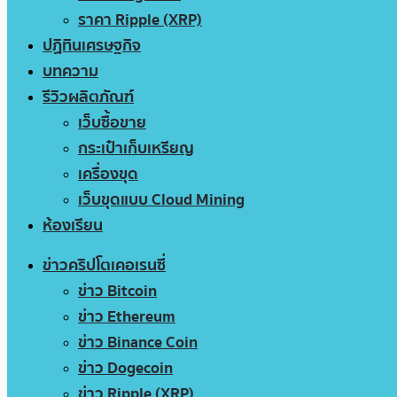
ราคา Ripple (XRP)
ปฏิทินเศรษฐกิจ
บทความ
รีวิวผลิตภัณฑ์
เว็บซื้อขาย
กระเป๋าเก็บเหรียญ
เครื่องขุด
เว็บขุดแบบ Cloud Mining
ห้องเรียน
ข่าวคริปโตเคอเรนซี่
ข่าว Bitcoin
ข่าว Ethereum
ข่าว Binance Coin
ข่าว Dogecoin
ข่าว Ripple (XRP)