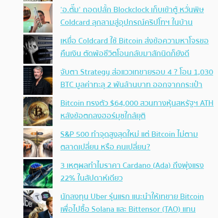
‘อ.ตั๊ม’ ถอดปลั้ก Blockclock เก็บเข้าตู้ หวั่นพิษ
Coldcard ลุกลามสู่อุปกรณ์คริปโทฯ ในบ้าน
เหยื่อ Coldcard ใช้ Bitcoin ส่งข้อความหาโจรขอ
คืนเงิน ตัดพ้อชีวิตโอนกลับมาสักนิดก็ยังดี
จับตา Strategy ส่อแววเทขายรอบ 4 ? โอน 1,030
BTC มูลค่าทะลุ 2 พันล้านบาท ออกจากกระเป๋า
Bitcoin ทรงตัว $64,000 สวนทางหุ้นสหรัฐฯ ATH
หลังข้อตกลงฮอร์มุซใกล้ยุติ
S&P 500 ทำจุดสูงสุดใหม่ แต่ Bitcoin ไม่ตาม
ตลาดเปลี่ยน หรือ คนเปลี่ยน?
3 เหตุผลทำไมราคา Cardano (Ada) ถึงพุ่งแรง
22% ในสัปดาห์เดียว
นักลงทุน Uber รุ่นแรก แนะนำให้เทขาย Bitcoin
เพื่อไปซื้อ Solana และ Bittensor (TAO) แทน