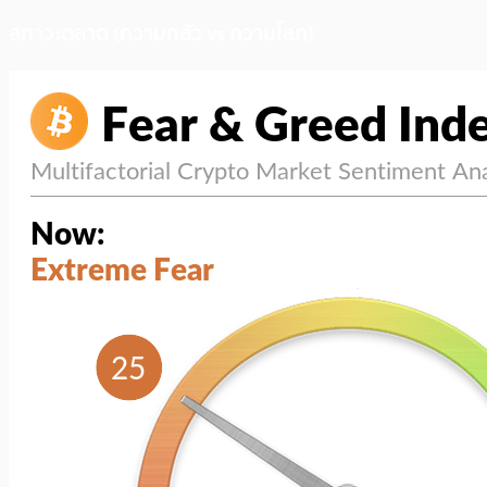
สภาวะตลาด (ความกลัว vs ความโลภ)