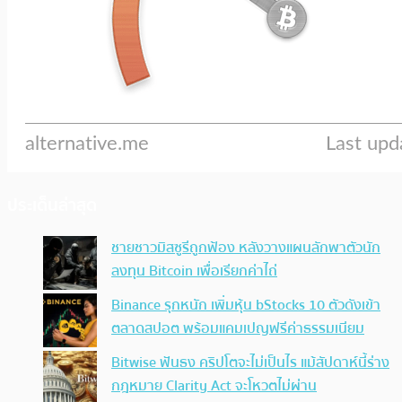
ประเด็นล่าสุด
ชายชาวมิสซูรีถูกฟ้อง หลังวางแผนลักพาตัวนัก
ลงทุน Bitcoin เพื่อเรียกค่าไถ่
Binance รุกหนัก เพิ่มหุ้น bStocks 10 ตัวดังเข้า
ตลาดสปอต พร้อมแคมเปญฟรีค่าธรรมเนียม
Bitwise ฟันธง คริปโตจะไม่เป็นไร แม้สัปดาห์นี้ร่าง
กฎหมาย Clarity Act จะโหวตไม่ผ่าน