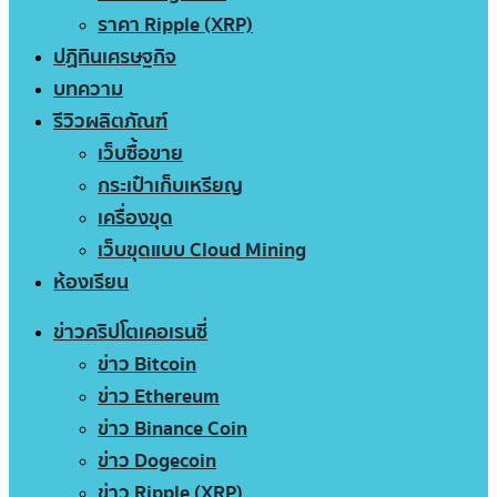
ราคา Ripple (XRP)
ปฏิทินเศรษฐกิจ
บทความ
รีวิวผลิตภัณฑ์
เว็บซื้อขาย
กระเป๋าเก็บเหรียญ
เครื่องขุด
เว็บขุดแบบ Cloud Mining
ห้องเรียน
ข่าวคริปโตเคอเรนซี่
ข่าว Bitcoin
ข่าว Ethereum
ข่าว Binance Coin
ข่าว Dogecoin
ข่าว Ripple (XRP)