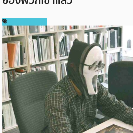
ของพวกเขาแล้ว
ข่าวคริปโตเคอเรนซี่