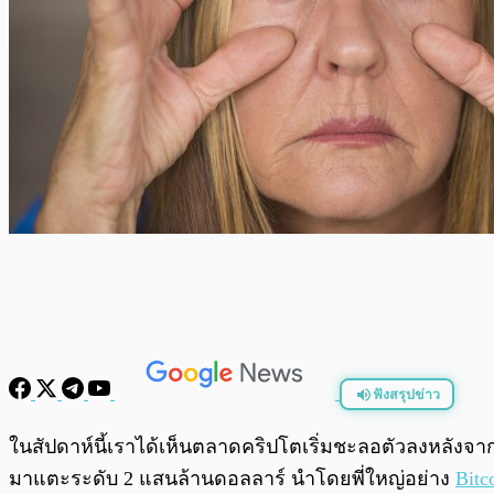
ฟังสรุปข่าว
พร้อมเล่น
ในสัปดาห์นี้เราได้เห็นตลาดคริปโตเริ่มชะลอตัวลงหลังจา
มาแตะระดับ 2 แสนล้านดอลลาร์ นำโดยพี่ใหญ่อย่าง
Bitc