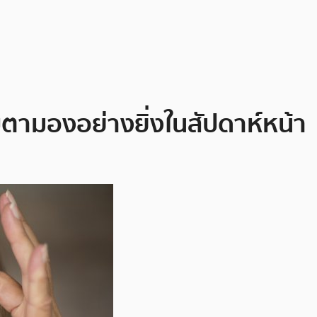
บตามองอย่างยิ่งในสัปดาห์หน้า