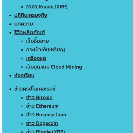
ราคา Ripple (XRP)
ปฏิทินเศรษฐกิจ
บทความ
รีวิวผลิตภัณฑ์
เว็บซื้อขาย
กระเป๋าเก็บเหรียญ
เครื่องขุด
เว็บขุดแบบ Cloud Mining
ห้องเรียน
ข่าวคริปโตเคอเรนซี่
ข่าว Bitcoin
ข่าว Ethereum
ข่าว Binance Coin
ข่าว Dogecoin
ข่าว Ripple (XRP)