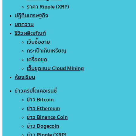
ราคา Ripple (XRP)
ปฏิทินเศรษฐกิจ
บทความ
รีวิวผลิตภัณฑ์
เว็บซื้อขาย
กระเป๋าเก็บเหรียญ
เครื่องขุด
เว็บขุดแบบ Cloud Mining
ห้องเรียน
ข่าวคริปโตเคอเรนซี่
ข่าว Bitcoin
ข่าว Ethereum
ข่าว Binance Coin
ข่าว Dogecoin
ข่าว Ripple (XRP)