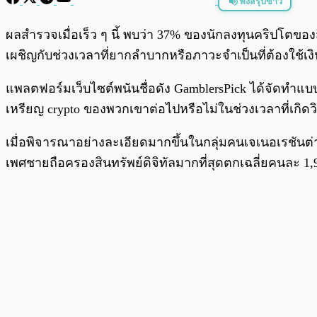
ฟังสรุปข่าว
พร้อมเล่น
ผลสำรวจเมื่อเร็ว ๆ นี้ พบว่า 37% ของนักลงทุนคริปโตของ
เผชิญกับช่วงเวลาที่ยากลำบากหรือภาวะจำเป็นที่ต้องใช้เงิ
แพลตฟอร์มเว็บไซต์พนันชื่อดัง GamblersPick ได้จัดทำแบ
เหรียญ crypto ของพวกเขาต่อไปหรือไม่ในช่วงเวลาที่เกิด
เมื่อพิจารณาอย่างละเอียดมากขึ้นในกลุ่มคนเจเนอเรชันต่าง 
เพศชายถือครองสินทรัพย์ดิจิทัลมากที่สุดตกเฉลี่ยคนละ 1,94