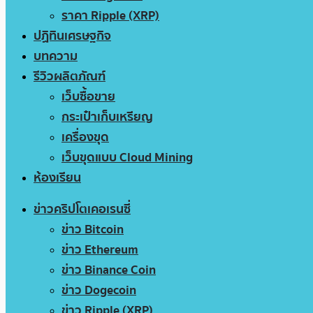
ราคา Ripple (XRP)
ปฏิทินเศรษฐกิจ
บทความ
รีวิวผลิตภัณฑ์
เว็บซื้อขาย
กระเป๋าเก็บเหรียญ
เครื่องขุด
เว็บขุดแบบ Cloud Mining
ห้องเรียน
ข่าวคริปโตเคอเรนซี่
ข่าว Bitcoin
ข่าว Ethereum
ข่าว Binance Coin
ข่าว Dogecoin
ข่าว Ripple (XRP)