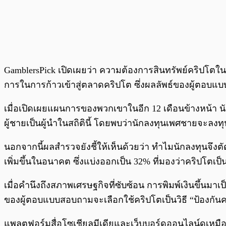
GamblersPick เปิดเผยว่า ความต้องการสินทรัพย์คริปโตในหมู
การในการก้าวเข้าสู่ตลาดคริปโต ซึ่งผลลัพธ์ของผู้ตอบแบ
เมื่อเปิดเผยแผนการของพวกเขาในอีก 12 เดือนข้างหน้า นัก
ผู้ชายเป็นผู้นำในสถิตินี้ โดยพบว่านักลงทุนเพศชายจะลงทุนเ
นอกจากนี้ผลสำรวจยังชี้ให้เห็นด้วยว่า ทำไมนักลงทุนจึงต
เพิ่มขึ้นในอนาคต ซึ่งแบ่งออกเป็น 32% ที่มองว่าคริปโต
เมื่อคำนึงถึงสภาพเศรษฐกิจที่ซับซ้อน การพิมพ์เงินขึ้นมา
ของผู้ตอบแบบสอบถามจะเลือกใช้คริปโตเป็นวิธี “ป้องกันค
แพลตฟอร์มสื่อโซเชียลมีเดียและเว็บบอร์ดออนไลน์ดูเหมื