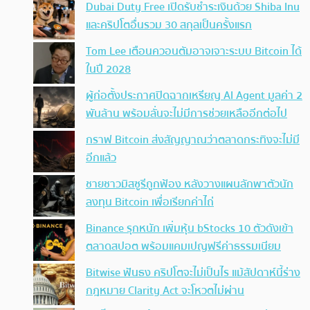
Dubai Duty Free เปิดรับชำระเงินด้วย Shiba Inu
และคริปโตอื่นรวม 30 สกุลเป็นครั้งแรก
Tom Lee เตือนควอนตัมอาจเจาะระบบ Bitcoin ได้
ในปี 2028
ผู้ก่อตั้งประกาศปิดฉากเหรียญ AI Agent มูลค่า 2
พันล้าน พร้อมลั่นจะไม่มีการช่วยเหลืออีกต่อไป
กราฟ Bitcoin ส่งสัญญาณว่าตลาดกระทิงจะไม่มี
อีกแล้ว
ชายชาวมิสซูรีถูกฟ้อง หลังวางแผนลักพาตัวนัก
ลงทุน Bitcoin เพื่อเรียกค่าไถ่
Binance รุกหนัก เพิ่มหุ้น bStocks 10 ตัวดังเข้า
ตลาดสปอต พร้อมแคมเปญฟรีค่าธรรมเนียม
Bitwise ฟันธง คริปโตจะไม่เป็นไร แม้สัปดาห์นี้ร่าง
กฎหมาย Clarity Act จะโหวตไม่ผ่าน