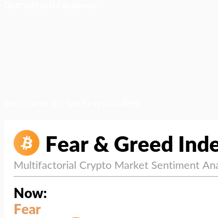
ติดตามเราบน Facebook
สภาวะตลาด (ความกลัว vs ความโลภ)