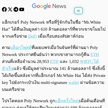
พร้อมเล่น
0:00
/
0:00
แฮ็กเกอร์ Poly Network หรือที่รู้จักกันในชื่อ “Mr.White
Hat” ได้คืนเงินมูลค่า 610 ล้านดอลลาร์ที่พวกเขาขโมยไป
จากเครือข่าย
DeFi
เมื่อเกือบสองสัปดาห์ก่อน
ตาม
บล็อกโพสต์
ที่เผยแพร่เมื่อวันจันทร์ที่ผ่านมา Poly
Network ประกาศยืนยันว่า พวกเขาสามารถกู้คืน
ETH
ส่วนที่เหลือจำนวน 28,953
ETH
และ 1,032
WBTC ได้
สำเร็จ
แล้ว ซึ่งมีมูลค่าประมาณ 141 ล้านดอลลาร์ ซึ่งสิ่งนี้
ได้เกิดขึ้นหลังจากที่แฮ็กเกอร์ Mr.White Hat ได้ส่ง Private
key ไปยังกระเป๋าเงิน multi-signature
wallet
ผ่านข้อความ
บนเครือข่าย
โปรโตคอล Poly Network ถูก
แฮ็กครั้งใหญ่
เมื่อต้นเดือนที
ผ่านมา ส่งผลให้สูญเสียเงินมูลค่ากว่า 600 ล้านดอลลาร์