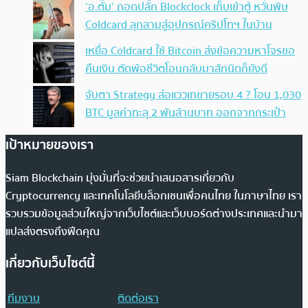
‘อ.ตั๊ม’ ถอดปลั้ก Blockclock เก็บเข้าตู้ หวั่นพิษ
Coldcard ลุกลามสู่อุปกรณ์คริปโทฯ ในบ้าน
เหยื่อ Coldcard ใช้ Bitcoin ส่งข้อความหาโจรขอ
คืนเงิน ตัดพ้อชีวิตโอนกลับมาสักนิดก็ยังดี
จับตา Strategy ส่อแววเทขายรอบ 4 ? โอน 1,030
BTC มูลค่าทะลุ 2 พันล้านบาท ออกจากกระเป๋า
เป้าหมายของเรา
Siam Blockchain มุ่งมั่นที่จะช่วยนำเสนอสารเกี่ยวกับ
Cryptocurrency และเทคโนโลยีบล็อกเชนเพื่อคนไทย ในภาษาไทย เรา
รวบรวมข้อมูลส่วนใหญ่จากเว็บไซต์และเว็บบอร์ดต่างประเทศและนำมา
แปลส่งตรงถึงฟีดคุณ
เกี่ยวกับเว็บไซต์นี้
ทีมงาน
ติดต่อเรา