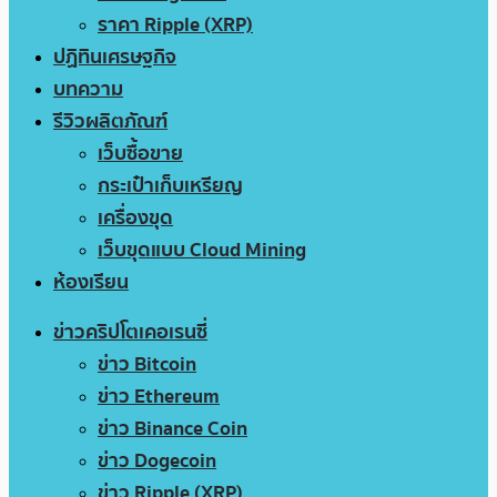
ราคา Ripple (XRP)
ปฏิทินเศรษฐกิจ
บทความ
รีวิวผลิตภัณฑ์
เว็บซื้อขาย
กระเป๋าเก็บเหรียญ
เครื่องขุด
เว็บขุดแบบ Cloud Mining
ห้องเรียน
ข่าวคริปโตเคอเรนซี่
ข่าว Bitcoin
ข่าว Ethereum
ข่าว Binance Coin
ข่าว Dogecoin
ข่าว Ripple (XRP)