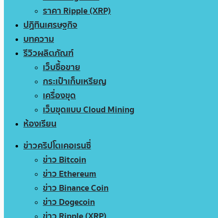
ราคา Ripple (XRP)
ปฏิทินเศรษฐกิจ
บทความ
รีวิวผลิตภัณฑ์
เว็บซื้อขาย
กระเป๋าเก็บเหรียญ
เครื่องขุด
เว็บขุดแบบ Cloud Mining
ห้องเรียน
ข่าวคริปโตเคอเรนซี่
ข่าว Bitcoin
ข่าว Ethereum
ข่าว Binance Coin
ข่าว Dogecoin
ข่าว Ripple (XRP)