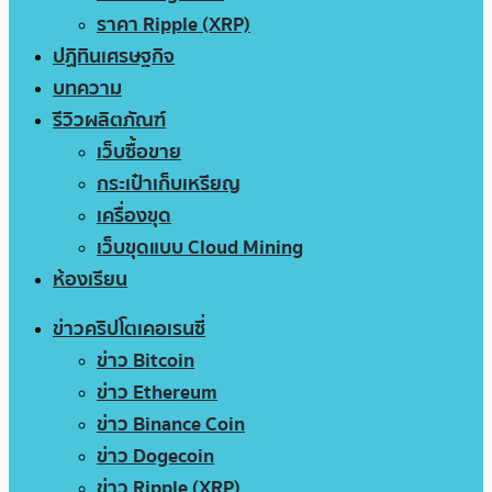
ราคา Ripple (XRP)
ปฏิทินเศรษฐกิจ
บทความ
รีวิวผลิตภัณฑ์
เว็บซื้อขาย
กระเป๋าเก็บเหรียญ
เครื่องขุด
เว็บขุดแบบ Cloud Mining
ห้องเรียน
ข่าวคริปโตเคอเรนซี่
ข่าว Bitcoin
ข่าว Ethereum
ข่าว Binance Coin
ข่าว Dogecoin
ข่าว Ripple (XRP)