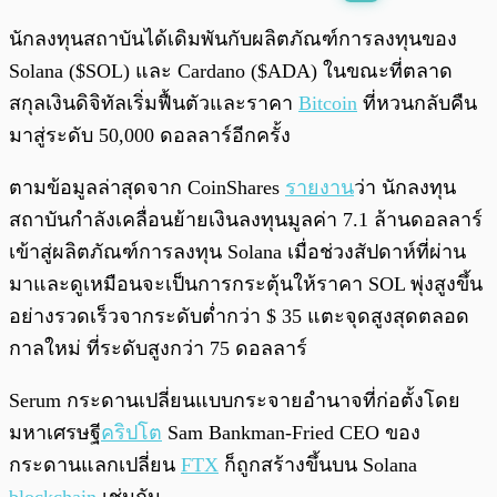
พร้อมเล่น
0:00
/
0:00
นักลงทุนสถาบันได้เดิมพันกับผลิตภัณฑ์การลงทุนของ
Solana ($SOL) และ Cardano ($ADA) ในขณะที่ตลาด
สกุลเงินดิจิทัลเริ่มฟื้นตัวและราคา
Bitcoin
ที่หวนกลับคืน
มาสู่ระดับ 50,000 ดอลลาร์อีกครั้ง
ตามข้อมูลล่าสุดจาก CoinShares
รายงาน
ว่า นักลงทุน
สถาบันกำลังเคลื่อนย้ายเงินลงทุนมูลค่า 7.1 ล้านดอลลาร์
เข้าสู่ผลิตภัณฑ์การลงทุน Solana เมื่อช่วงสัปดาห์ที่ผ่าน
มาและดูเหมือนจะเป็นการกระตุ้นให้ราคา SOL พุ่งสูงขึ้น
อย่างรวดเร็วจากระดับต่ำกว่า $ 35 แตะจุดสูงสุดตลอด
กาลใหม่ ที่ระดับสูงกว่า 75 ดอลลาร์
Serum กระดานเปลี่ยนแบบกระจายอำนาจที่ก่อตั้งโดย
มหาเศรษฐี
คริปโต
Sam Bankman-Fried CEO ของ
กระดานแลกเปลี่ยน
FTX
ก็ถูกสร้างขึ้นบน Solana