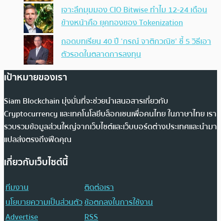
เจาะลึกมุมมอง CIO Bitwise ทำไม 12-24 เดือน
ข้างหน้าคือ ยุคทองของ Tokenization
ถอดบทเรียน 40 ปี ‘กรณ์ จาติกวณิช’ ชี้ 5 วิธีเอา
ตัวรอดในตลาดการลงทุน
เป้าหมายของเรา
Siam Blockchain มุ่งมั่นที่จะช่วยนำเสนอสารเกี่ยวกับ
Cryptocurrency และเทคโนโลยีบล็อกเชนเพื่อคนไทย ในภาษาไทย เรา
รวบรวมข้อมูลส่วนใหญ่จากเว็บไซต์และเว็บบอร์ดต่างประเทศและนำมา
แปลส่งตรงถึงฟีดคุณ
เกี่ยวกับเว็บไซต์นี้
ทีมงาน
ติดต่อเรา
นโยบายความเป็นส่วนตัว
ข้อตกลงในการใช้งาน
Advertise
RSS