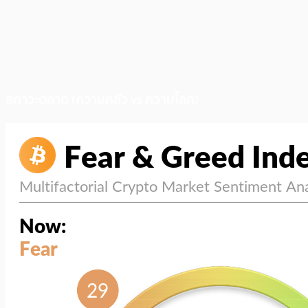
สภาวะตลาด (ความกลัว vs ความโลภ)