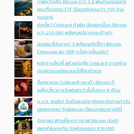
วาฬกว้านซื้อ Bitcoin กว่า 1.2 พันล้านดอลลาร์
ขณะที่กองทุน ETF ดึงดูดเงินทุนกว่า 750 ล้าน
ดอลลาร์
ช่องโหว่ Coldcard ทำพิษ นักลงทุนโอน Bitcoin
กว่า 210,000 เหรียญหนีจากกระเป๋าเก่า
ส่องแนวโน้มราคา 3 เหรียญคริปโทฯ Bitcoin,
Ethereum และ XRP จะไปทางไหนต่อ?
หลักฐานใหม่ชี้ ผู้ร่วมก่อตั้ง Coldcard อาจสร้าง
บัญชีปลอมเนียนสอดไส้โค้ดตัวเอง
ตื่นตระหนก Coldcard! กระเป๋า Bitcoin ที่
เคลื่อนไหวรายวันพุ่งแตะนิวไฮในรอบ 8 เดือน
ก.ล.ต. ชงเข้ม! จับมือแบงก์ชาติยกระดับการกำกับ
ดูแลธุรกรรม Stablecoin เล็งออกแนวทางปีนี้
จับตาแนวต้านชี้ชะตา! กราฟ Bitcoin ก่อตัว
แพทเทิร์นกระทิง จ่อพุ่งทดสอบ $76,000