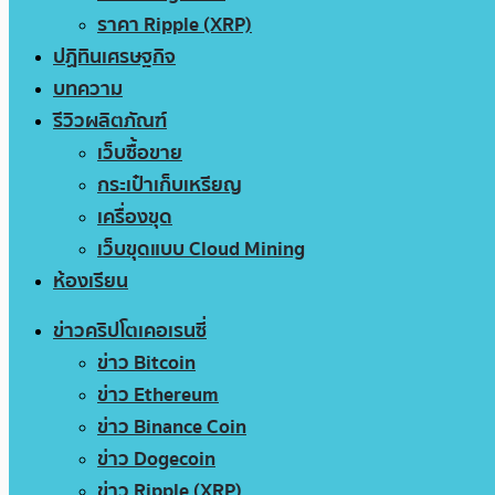
ราคา Ripple (XRP)
ปฏิทินเศรษฐกิจ
บทความ
รีวิวผลิตภัณฑ์
เว็บซื้อขาย
กระเป๋าเก็บเหรียญ
เครื่องขุด
เว็บขุดแบบ Cloud Mining
ห้องเรียน
ข่าวคริปโตเคอเรนซี่
ข่าว Bitcoin
ข่าว Ethereum
ข่าว Binance Coin
ข่าว Dogecoin
ข่าว Ripple (XRP)