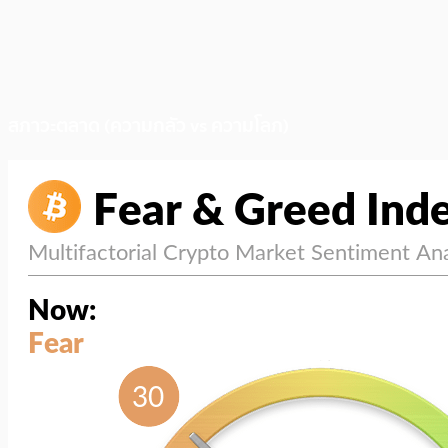
สภาวะตลาด (ความกลัว vs ความโลภ)