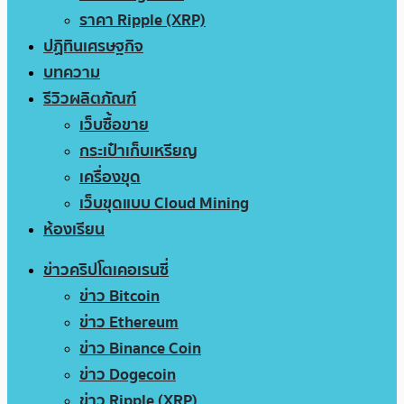
ราคา Ripple (XRP)
ปฏิทินเศรษฐกิจ
บทความ
รีวิวผลิตภัณฑ์
เว็บซื้อขาย
กระเป๋าเก็บเหรียญ
เครื่องขุด
เว็บขุดแบบ Cloud Mining
ห้องเรียน
ข่าวคริปโตเคอเรนซี่
ข่าว Bitcoin
ข่าว Ethereum
ข่าว Binance Coin
ข่าว Dogecoin
ข่าว Ripple (XRP)