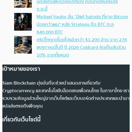
นักลงทุนแห่ถือคริปโตเอง ก่อนกฎใหม่เริ่มใช้
ก.ย.นี้
Michael Saylor ลั่น “มีแค่ Satoshi ที่ขาย Bitcoin
น้อยกว่าผม” หลัง Strategy ถือ BTC ทะลุ
840,000 BTC
คริปโตถูกขโมยไปแล้วกว่า $1,200 ล้าน จาก 276
เหตุการณ์ในปี ปี 2026 Coldcard คิดเป็นสัดส่วน
10% จากทั้งหมด
เป้าหมายของเรา
Siam Blockchain มุ่งมั่นที่จะช่วยนำเสนอสารเกี่ยวกับ
Cryptocurrency และเทคโนโลยีบล็อกเชนเพื่อคนไทย ในภาษาไทย เรา
รวบรวมข้อมูลส่วนใหญ่จากเว็บไซต์และเว็บบอร์ดต่างประเทศและนำมา
แปลส่งตรงถึงฟีดคุณ
เกี่ยวกับเว็บไซต์นี้