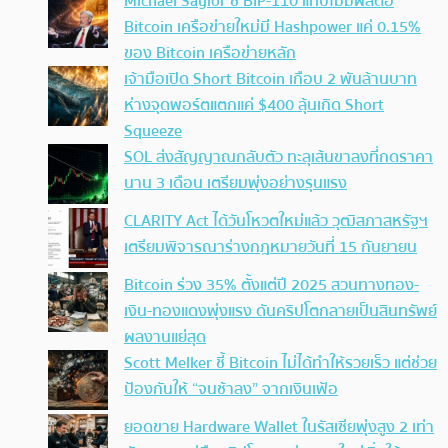
Michael Saylor ชี้ BIP-110 แทบไม่มีผลต่อ
Bitcoin เครือข่ายใหม่มี Hashpower แค่ 0.15%
ของ Bitcoin เครือข่ายหลัก
เจ้ามือเปิด Short Bitcoin เกือบ 2 พันล้านบาท
ห่างจุดพอร์ตแตกแค่ $400 ลุ้นเกิด Short
Squeeze
SOL ส่งสัญญาณกลับตัว ทะลุเส้นขาลงที่กดราคา
นาน 3 เดือน เตรียมพุ่งอย่างรุนแรง
CLARITY Act ได้วันโหวตใหม่แล้ว วุฒิสภาสหรัฐฯ
เตรียมพิจารณาร่างกฎหมายวันที่ 15 กันยายน
Bitcoin ร่วง 35% ตั้งแต่ปี 2025 สวนทางทอง-
เงิน-ทองแดงพุ่งแรง ดันคริปโตกลายเป็นสินทรัพย์
ผลงานแย่สุด
Scott Melker ชี้ Bitcoin ไม่ได้ทำให้รวยเร็ว แต่ช่วย
ป้องกันให้ “จนช้าลง” จากเงินเฟ้อ
ยอดขาย Hardware Wallet ในรัสเซียพุ่งสูง 2 เท่า