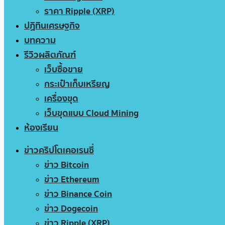
ราคา Ripple (XRP)
ปฏิทินเศรษฐกิจ
บทความ
รีวิวผลิตภัณฑ์
เว็บซื้อขาย
กระเป๋าเก็บเหรียญ
เครื่องขุด
เว็บขุดแบบ Cloud Mining
ห้องเรียน
ข่าวคริปโตเคอเรนซี่
ข่าว Bitcoin
ข่าว Ethereum
ข่าว Binance Coin
ข่าว Dogecoin
ข่าว Ripple (XRP)