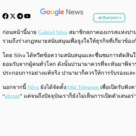
ฟังสรุปข่าว
พร้อมเล่น
ก่อนหน้านี้นาย
Gabriel Silva
สมาชิกสภาคองเกรสแห่งปานา
รวมถึงร่างกฎหมายสนับสนุนเพื่อจูงใจให้ธุรกิจที่เกี่ยว
โดย Silva ได้ทวีตข้อความสนับสนุนและชื่นชมการตัดสิน
ยอมรับจากผู้คนทั่วโลก ดังนั้นปานามาควรที่จะหันมาพิจารณ
ประกอบการอย่างแท้จริง ปานามาก็ควรให้การรับรองและส
นอกจากนี้
Silva
ยังได้จัดตั้ง
กลุ่ม Telegram
เพื่อเปิดรับฟั
“
altcoin
” แต่จนถึงปัจจุบันเราก็ยังไม่เห็นการเปิดตัวเส