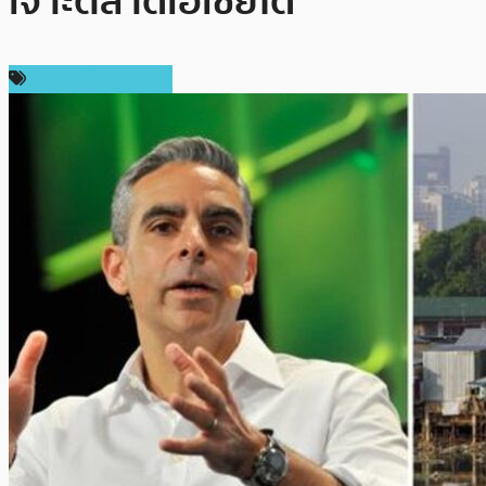
เจาะตลาดเอเชียได้
ข่าวคริปโตเคอเรนซี่