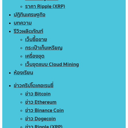
ราคา Ripple (XRP)
ปฏิทินเศรษฐกิจ
บทความ
รีวิวผลิตภัณฑ์
เว็บซื้อขาย
กระเป๋าเก็บเหรียญ
เครื่องขุด
เว็บขุดแบบ Cloud Mining
ห้องเรียน
ข่าวคริปโตเคอเรนซี่
ข่าว Bitcoin
ข่าว Ethereum
ข่าว Binance Coin
ข่าว Dogecoin
ข่าว Ripple (XRP)