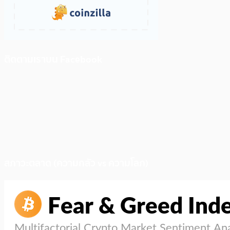
ติดตามเราบน Facebook
สภาวะตลาด (ความกลัว vs ความโลภ)