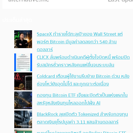
ประเด็นล่าสุด
SpaceX ทำรายได้ทะลุเป้าของ Wall Street แต่
พอร์ต Bitcoin มีมูลค่าลดลงกว่า 540 ล้าน
ดอลลาร์
CLICX ลั่นพร้อมดำเนินคดีผู้ตั้งใจบิดหนี้ พร้อมปิด
รับสมัครชั่วคราวหลังคนแห่ยื่นจนระบบล้น
Coldcard เตือนผู้ใช้งานรีบย้าย Bitcoin ด่วน หลัง
ช่องโหว่ยังอุดไม่ได้ และถูกเจาะต่อเนื่อง
กองทุน Bitcoin ETF เจ๊งและปิดตัวเป็นแห่งแรกใน
สหรัฐหลังเงินทุนไหลออกไปฝั่ง AI
BlackRock ลุยเปิดตัว Tokenized สำหรับกองทุน
ตลาดเงินยุโรปมูลค่า 3.11 แสนล้านดอลลาร์