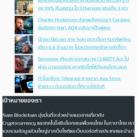
แบงก์ใหญ่สุดของอิตาลี ลดสัดส่วน Bitcoin ETF
ลง 99% หันลงทุน ใน Ethereum แทนถึง 3 เท่า
Charles Hoskinson ปลุกพลังคอมมูฯ Cardano
ลั่นต้องการพา ADA กลับมาเป็นผู้ชนะ
นักขุด Bitcoin สาย Solo เจอบล็อก รับทรัพย์คน
เดียว 6.6 ล้านบาท ไม่สนวิกฤตศรัทธาคริปโทฯ
Bernstein เตือนหากกฎหมาย CLARITY Act ไม่
ผ่าน อาจกดดันราคาคริปโตให้ดิ่งลงอีกระลอก
ทั่วโลกช็อก Telegram หายจาก App Store
ชั่วคราว ก่อนกลับมาใช้งานได้ปกติ
เป้าหมายของเรา
Siam Blockchain มุ่งมั่นที่จะช่วยนำเสนอสารเกี่ยวกับ
Cryptocurrency และเทคโนโลยีบล็อกเชนเพื่อคนไทย ในภาษาไทย เรา
รวบรวมข้อมูลส่วนใหญ่จากเว็บไซต์และเว็บบอร์ดต่างประเทศและนำมา