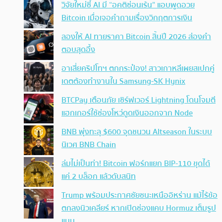
วิจัยใหม่ชี้ AI มี “อคติซ่อนเร้น” แอบพูดอวย
Bitcoin เมื่อเจอคำถามเรื่องวิกฤตการเงิน
ลองให้ AI ทายราคา Bitcoin สิ้นปี 2026 ส่องคำ
ตอบสุดอึ้ง
อาเสี่ยคริปโทฯ ตกกระป๋อง! สาวเกาหลีเผยสเปกคู่
เดตต้องทำงานใน Samsung-SK Hynix
BTCPay เตือนภัย เซิร์ฟเวอร์ Lightning โดนโจมตี
แฮกเกอร์ใช้ช่องโหว่ดูดเงินออกจาก Node
BNB พุ่งทะลุ $600 จุดชนวน Altseason ในระบบ
นิเวศ BNB Chain
ล่มไม่เป็นท่า! Bitcoin ฟอร์กแยก BIP-110 ขุดได้
แค่ 2 บล็อก แล้วดับสนิท
Trump พร้อมประกาศชัยชนะเหนืออิหร่าน แม้ไร้ข้อ
ตกลงนิวเคลียร์ หากเปิดช่องแคบ Hormuz เต็มรูป
แบบ