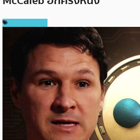
McCaleb อีกครั้งหนึ่ง
ข่าว Ripple (XRP)