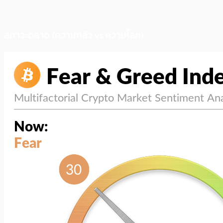
สภาวะตลาด (ความกลัว vs ความโลภ)