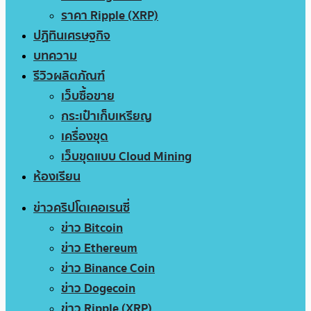
ราคา Ripple (XRP)
ปฏิทินเศรษฐกิจ
บทความ
รีวิวผลิตภัณฑ์
เว็บซื้อขาย
กระเป๋าเก็บเหรียญ
เครื่องขุด
เว็บขุดแบบ Cloud Mining
ห้องเรียน
ข่าวคริปโตเคอเรนซี่
ข่าว Bitcoin
ข่าว Ethereum
ข่าว Binance Coin
ข่าว Dogecoin
ข่าว Ripple (XRP)