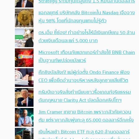
Strategy ระดมทุนได้สูงถึง 1.5 หมื่นล้านดอลลาร์
แฉกลยุทธ์ บริษัทคลัง Bitcoinใน Nasdaq เจือจาง
หุ้น 98% โดยที่นักลงทุนแทบไม่รู้ตัว
ดร.เอ็ม ชี้ช่อง! ทำอย่างไรให้มีเงินเกษียณ 50 ล้าน
ด้วยเงินเดือนละแค่ 5,000 บาท
Microsoft เตือนภัยแฮกเกอร์กำลังใช้ BNB Chain
เป็นฐานทัพปล่อยมัลแวร์
ศึกชิงบัลลังก์! แม่ผู้ก่อตั้ง Ondo Finance ฟ้อง
CEO เพื่อยึดอำนาจบริหารหลังลูกชายเสียชีวิต
ทรัมป์เอาจริง สั่งทำเนียบขาวรื้อเกณฑ์จริยธรรม
ดันกฎหมาย Clarity Act ปลดล็อกคริปโทฯ
Jim Cramer เทขาย Bitcoin เพราะกลัวภัยควอน
ตัม แต่ราคากลับพุ่งทะลุ 65,000 ดอลลาร์อีกครั้ง
เงินไหลเข้า Bitcoin ETF ทะลุ 620 ล้านดอลลาร์