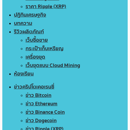
ราคา Ripple (XRP)
ปฏิทินเศรษฐกิจ
บทความ
รีวิวผลิตภัณฑ์
เว็บซื้อขาย
กระเป๋าเก็บเหรียญ
เครื่องขุด
เว็บขุดแบบ Cloud Mining
ห้องเรียน
ข่าวคริปโตเคอเรนซี่
ข่าว Bitcoin
ข่าว Ethereum
ข่าว Binance Coin
ข่าว Dogecoin
ข่าว Ripple (XRP)