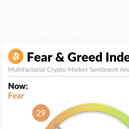
สภาวะตลาด (ความกลัว vs ความโลภ)