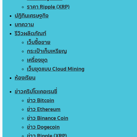
ราคา Ripple (XRP)
ปฏิทินเศรษฐกิจ
บทความ
รีวิวผลิตภัณฑ์
เว็บซื้อขาย
กระเป๋าเก็บเหรียญ
เครื่องขุด
เว็บขุดแบบ Cloud Mining
ห้องเรียน
ข่าวคริปโตเคอเรนซี่
ข่าว Bitcoin
ข่าว Ethereum
ข่าว Binance Coin
ข่าว Dogecoin
ข่าว Ripple (XRP)