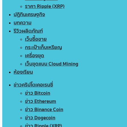
ราคา Ripple (XRP)
ปฏิทินเศรษฐกิจ
บทความ
รีวิวผลิตภัณฑ์
เว็บซื้อขาย
กระเป๋าเก็บเหรียญ
เครื่องขุด
เว็บขุดแบบ Cloud Mining
ห้องเรียน
ข่าวคริปโตเคอเรนซี่
ข่าว Bitcoin
ข่าว Ethereum
ข่าว Binance Coin
ข่าว Dogecoin
ข่าว Ripple (XRP)