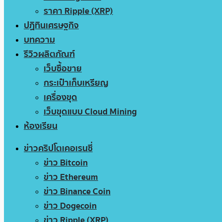
ราคา Ripple (XRP)
ปฏิทินเศรษฐกิจ
บทความ
รีวิวผลิตภัณฑ์
เว็บซื้อขาย
กระเป๋าเก็บเหรียญ
เครื่องขุด
เว็บขุดแบบ Cloud Mining
ห้องเรียน
ข่าวคริปโตเคอเรนซี่
ข่าว Bitcoin
ข่าว Ethereum
ข่าว Binance Coin
ข่าว Dogecoin
ข่าว Ripple (XRP)