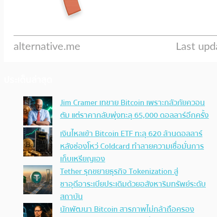
ประเด็นล่าสุด
Jim Cramer เทขาย Bitcoin เพราะกลัวภัยควอน
ตัม แต่ราคากลับพุ่งทะลุ 65,000 ดอลลาร์อีกครั้ง
เงินไหลเข้า Bitcoin ETF ทะลุ 620 ล้านดอลลาร์
หลังช่องโหว่ Coldcard ทำลายความเชื่อมั่นการ
เก็บเหรียญเอง
Tether รุกขยายธุรกิจ Tokenization สู่
ซาอุดีอาระเบียประเดิมด้วยอสังหาริมทรัพย์ระดับ
สถาบัน
นักพัฒนา Bitcoin สารภาพไม่กล้าถือครอง