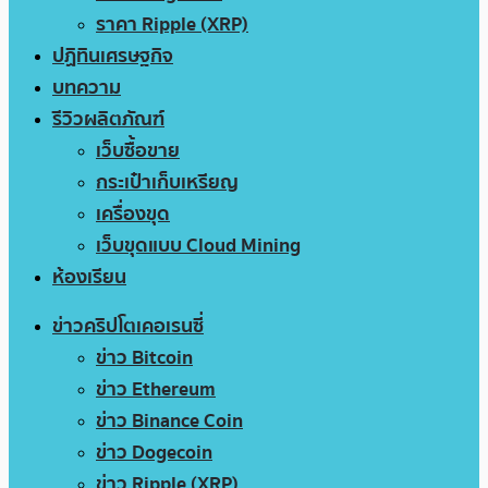
ราคา Ripple (XRP)
ปฏิทินเศรษฐกิจ
บทความ
รีวิวผลิตภัณฑ์
เว็บซื้อขาย
กระเป๋าเก็บเหรียญ
เครื่องขุด
เว็บขุดแบบ Cloud Mining
ห้องเรียน
ข่าวคริปโตเคอเรนซี่
ข่าว Bitcoin
ข่าว Ethereum
ข่าว Binance Coin
ข่าว Dogecoin
ข่าว Ripple (XRP)