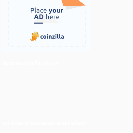
ติดตามเราบน Facebook
สภาวะตลาด (ความกลัว vs ความโลภ)