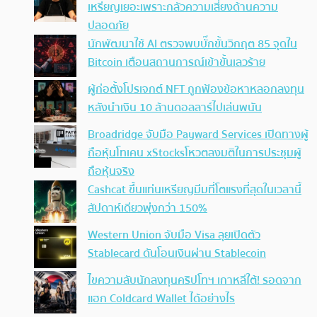
เหรียญเยอะเพราะกลัวความเสี่ยงด้านความ
ปลอดภัย
นักพัฒนาใช้ AI ตรวจพบบั๊กขั้นวิกฤต 85 จุดใน
Bitcoin เตือนสถานการณ์เข้าขั้นเลวร้าย
ผู้ก่อตั้งโปรเจกต์ NFT ถูกฟ้องข้อหาหลอกลงทุน
หลังนำเงิน 10 ล้านดอลลาร์ไปเล่นพนัน
Broadridge จับมือ Payward Services เปิดทางผู้
ถือหุ้นโทเคน xStocksโหวตลงมติในการประชุมผู้
ถือหุ้นจริง
Cashcat ขึ้นแท่นเหรียญมีมที่โตแรงที่สุดในเวลานี้
สัปดาห์เดียวพุ่งกว่า 150%
Western Union จับมือ Visa ลุยเปิดตัว
Stablecard ดันโอนเงินผ่าน Stablecoin
ไขความลับนักลงทุนคริปโทฯ เกาหลีใต้! รอดจาก
แฮก Coldcard Wallet ได้อย่างไร