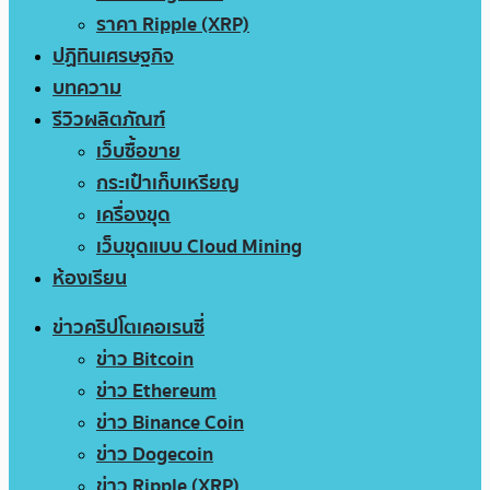
ราคา Ripple (XRP)
ปฏิทินเศรษฐกิจ
บทความ
รีวิวผลิตภัณฑ์
เว็บซื้อขาย
กระเป๋าเก็บเหรียญ
เครื่องขุด
เว็บขุดแบบ Cloud Mining
ห้องเรียน
ข่าวคริปโตเคอเรนซี่
ข่าว Bitcoin
ข่าว Ethereum
ข่าว Binance Coin
ข่าว Dogecoin
ข่าว Ripple (XRP)