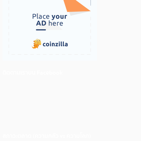
ติดตามเราบน Facebook
สภาวะตลาด (ความกลัว vs ความโลภ)