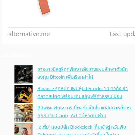
ประเด็นล่าสุด
ชายชาวมิสซูรีถูกฟ้อง หลังวางแผนลักพาตัวนัก
ลงทุน Bitcoin เพื่อเรียกค่าไถ่
Binance รุกหนัก เพิ่มหุ้น bStocks 10 ตัวดังเข้า
ตลาดสปอต พร้อมแคมเปญฟรีค่าธรรมเนียม
Bitwise ฟันธง คริปโตจะไม่เป็นไร แม้สัปดาห์นี้ร่าง
กฎหมาย Clarity Act จะโหวตไม่ผ่าน
‘อ.ตั๊ม’ ถอดปลั้ก Blockclock เก็บเข้าตู้ หวั่นพิษ
Coldcard ลุกลามสู่อุปกรณ์คริปโทฯ ในบ้าน