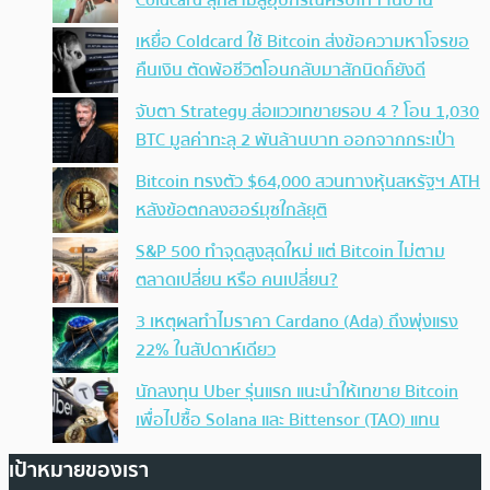
เหยื่อ Coldcard ใช้ Bitcoin ส่งข้อความหาโจรขอ
คืนเงิน ตัดพ้อชีวิตโอนกลับมาสักนิดก็ยังดี
จับตา Strategy ส่อแววเทขายรอบ 4 ? โอน 1,030
BTC มูลค่าทะลุ 2 พันล้านบาท ออกจากกระเป๋า
Bitcoin ทรงตัว $64,000 สวนทางหุ้นสหรัฐฯ ATH
หลังข้อตกลงฮอร์มุซใกล้ยุติ
S&P 500 ทำจุดสูงสุดใหม่ แต่ Bitcoin ไม่ตาม
ตลาดเปลี่ยน หรือ คนเปลี่ยน?
3 เหตุผลทำไมราคา Cardano (Ada) ถึงพุ่งแรง
22% ในสัปดาห์เดียว
นักลงทุน Uber รุ่นแรก แนะนำให้เทขาย Bitcoin
เพื่อไปซื้อ Solana และ Bittensor (TAO) แทน
เป้าหมายของเรา