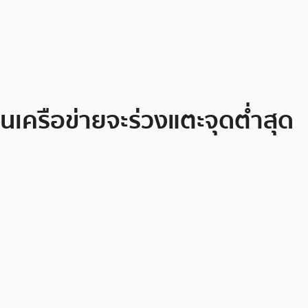
นเครือข่ายจะร่วงแตะจุดต่ำสุด