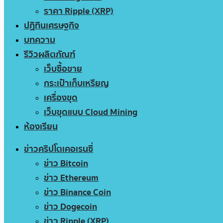
ราคา Ripple (XRP)
ปฏิทินเศรษฐกิจ
บทความ
รีวิวผลิตภัณฑ์
เว็บซื้อขาย
กระเป๋าเก็บเหรียญ
เครื่องขุด
เว็บขุดแบบ Cloud Mining
ห้องเรียน
ข่าวคริปโตเคอเรนซี่
ข่าว Bitcoin
ข่าว Ethereum
ข่าว Binance Coin
ข่าว Dogecoin
ข่าว Ripple (XRP)