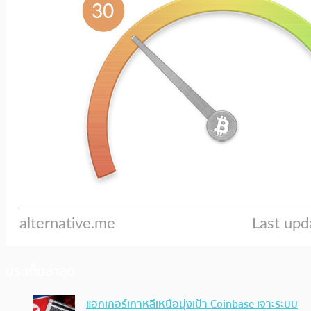
ประเด็นล่าสุด
แฮกเกอร์เกาหลีเหนือมุ่งเป้า Coinbase เจาะระบบ