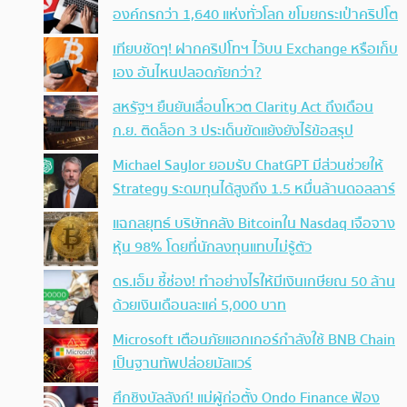
องค์กรกว่า 1,640 แห่งทั่วโลก ขโมยกระเป๋าคริปโต
เทียบชัดๆ! ฝากคริปโทฯ ไว้บน Exchange หรือเก็บ
เอง อันไหนปลอดภัยกว่า?
สหรัฐฯ ยืนยันเลื่อนโหวต Clarity Act ถึงเดือน
ก.ย. ติดล็อก 3 ประเด็นขัดแย้งยังไร้ข้อสรุป
Michael Saylor ยอมรับ ChatGPT มีส่วนช่วยให้
Strategy ระดมทุนได้สูงถึง 1.5 หมื่นล้านดอลลาร์
แฉกลยุทธ์ บริษัทคลัง Bitcoinใน Nasdaq เจือจาง
หุ้น 98% โดยที่นักลงทุนแทบไม่รู้ตัว
ดร.เอ็ม ชี้ช่อง! ทำอย่างไรให้มีเงินเกษียณ 50 ล้าน
ด้วยเงินเดือนละแค่ 5,000 บาท
Microsoft เตือนภัยแฮกเกอร์กำลังใช้ BNB Chain
เป็นฐานทัพปล่อยมัลแวร์
ศึกชิงบัลลังก์! แม่ผู้ก่อตั้ง Ondo Finance ฟ้อง