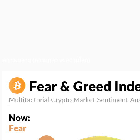
สภาวะตลาด (ความกลัว vs ความโลภ)