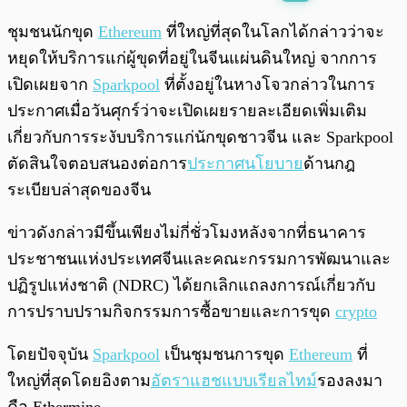
พร้อมเล่น
0:00
/
0:00
ชุมชนนักขุด
Ethereum
ที่ใหญ่ที่สุดในโลกได้กล่าวว่าจะ
หยุดให้บริการแก่ผู้ขุดที่อยู่ในจีนแผ่นดินใหญ่ จากการ
เปิดเผยจาก
Sparkpool
ที่ตั้งอยู่ในหางโจวกล่าวในการ
ประกาศเมื่อวันศุกร์ว่าจะเปิดเผยรายละเอียดเพิ่มเติม
เกี่ยวกับการระงับบริการแก่นักขุดชาวจีน และ Sparkpool
ตัดสินใจตอบสนองต่อการ
ประกาศนโยบาย
ด้านกฎ
ระเบียบล่าสุดของจีน
ข่าวดังกล่าวมีขึ้นเพียงไม่กี่ชั่วโมงหลังจากที่ธนาคาร
ประชาชนแห่งประเทศจีนและคณะกรรมการพัฒนาและ
ปฏิรูปแห่งชาติ (NDRC) ได้ยกเลิกแถลงการณ์เกี่ยวกับ
การปราบปรามกิจกรรมการซื้อขายและการขุด
crypto
โดยปัจจุบัน
Sparkpool
เป็นชุมชนการขุด
Ethereum
ที่
ใหญ่ที่สุดโดยอิงตาม
อัตราแฮชแบบเรียลไทม์
รองลงมา