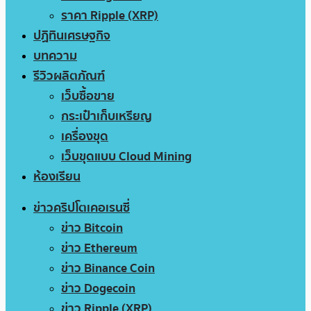
ราคา Ripple (XRP)
ปฏิทินเศรษฐกิจ
บทความ
รีวิวผลิตภัณฑ์
เว็บซื้อขาย
กระเป๋าเก็บเหรียญ
เครื่องขุด
เว็บขุดแบบ Cloud Mining
ห้องเรียน
ข่าวคริปโตเคอเรนซี่
ข่าว Bitcoin
ข่าว Ethereum
ข่าว Binance Coin
ข่าว Dogecoin
ข่าว Ripple (XRP)