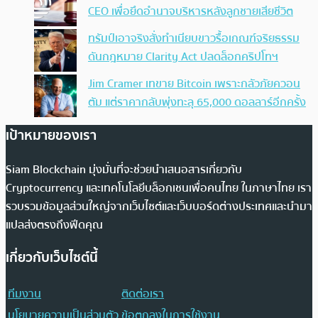
CEO เพื่อยึดอำนาจบริหารหลังลูกชายเสียชีวิต
ทรัมป์เอาจริง สั่งทำเนียบขาวรื้อเกณฑ์จริยธรรม
ดันกฎหมาย Clarity Act ปลดล็อกคริปโทฯ
Jim Cramer เทขาย Bitcoin เพราะกลัวภัยควอน
ตัม แต่ราคากลับพุ่งทะลุ 65,000 ดอลลาร์อีกครั้ง
เป้าหมายของเรา
Siam Blockchain มุ่งมั่นที่จะช่วยนำเสนอสารเกี่ยวกับ
Cryptocurrency และเทคโนโลยีบล็อกเชนเพื่อคนไทย ในภาษาไทย เรา
รวบรวมข้อมูลส่วนใหญ่จากเว็บไซต์และเว็บบอร์ดต่างประเทศและนำมา
แปลส่งตรงถึงฟีดคุณ
เกี่ยวกับเว็บไซต์นี้
ทีมงาน
ติดต่อเรา
นโยบายความเป็นส่วนตัว
ข้อตกลงในการใช้งาน