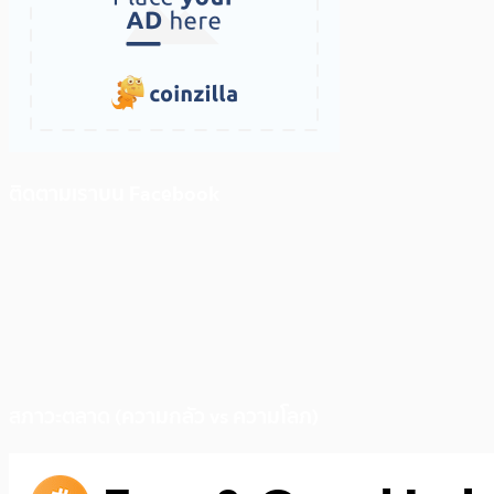
ติดตามเราบน Facebook
สภาวะตลาด (ความกลัว vs ความโลภ)