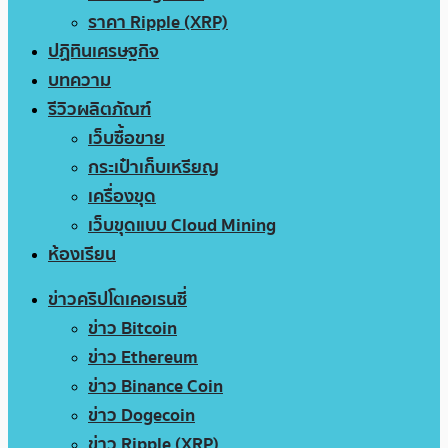
ราคา Ripple (XRP)
ปฏิทินเศรษฐกิจ
บทความ
รีวิวผลิตภัณฑ์
เว็บซื้อขาย
กระเป๋าเก็บเหรียญ
เครื่องขุด
เว็บขุดแบบ Cloud Mining
ห้องเรียน
ข่าวคริปโตเคอเรนซี่
ข่าว Bitcoin
ข่าว Ethereum
ข่าว Binance Coin
ข่าว Dogecoin
ข่าว Ripple (XRP)