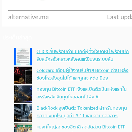
ประเด็นล่าสุด
CLICX ลั่นพร้อมดำเนินคดีผู้ตั้งใจบิดหนี้ พร้อมปิด
รับสมัครชั่วคราวหลังคนแห่ยื่นจนระบบล้น
Coldcard เตือนผู้ใช้งานรีบย้าย Bitcoin ด่วน หลัง
ช่องโหว่ยังอุดไม่ได้ และถูกเจาะต่อเนื่อง
กองทุน Bitcoin ETF เจ๊งและปิดตัวเป็นแห่งแรกใน
สหรัฐหลังเงินทุนไหลออกไปฝั่ง AI
BlackRock ลุยเปิดตัว Tokenized สำหรับกองทุน
ตลาดเงินยุโรปมูลค่า 3.11 แสนล้านดอลลาร์
แบงก์ใหญ่สุดของอิตาลี ลดสัดส่วน Bitcoin ETF