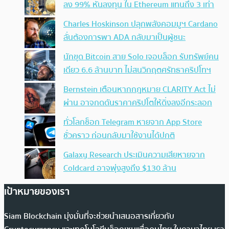
ลง 99% หันลงทุน ใน Ethereum แทนถึง 3 เท่า
Charles Hoskinson ปลุกพลังคอมมูฯ Cardano
ลั่นต้องการพา ADA กลับมาเป็นผู้ชนะ
นักขุด Bitcoin สาย Solo เจอบล็อก รับทรัพย์คน
เดียว 6.6 ล้านบาท ไม่สนวิกฤตศรัทธาคริปโทฯ
Bernstein เตือนหากกฎหมาย CLARITY Act ไม่
ผ่าน อาจกดดันราคาคริปโตให้ดิ่งลงอีกระลอก
ทั่วโลกช็อก Telegram หายจาก App Store
ชั่วคราว ก่อนกลับมาใช้งานได้ปกติ
Galaxy Research ประเมินความเสียหายจาก
Coldcard อาจพุ่งสูงถึง $130 ล้าน
เป้าหมายของเรา
Siam Blockchain มุ่งมั่นที่จะช่วยนำเสนอสารเกี่ยวกับ