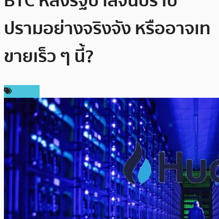
BTC หลังรัฐบาลจีนปราบ
ปรามอย่างจริงจัง หรืออาจเท
ขายเร็ว ๆ นี้?
การขุด