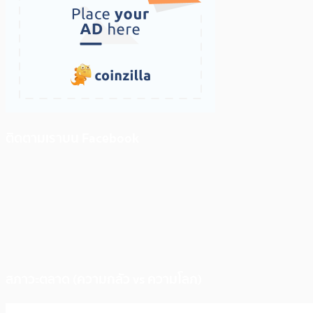
ติดตามเราบน Facebook
สภาวะตลาด (ความกลัว vs ความโลภ)