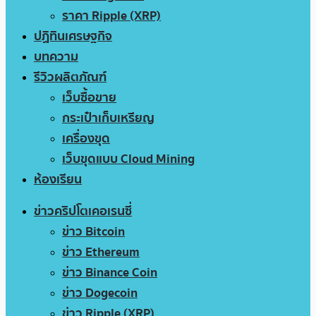
ราคา Ripple (XRP)
ปฏิทินเศรษฐกิจ
บทความ
รีวิวผลิตภัณฑ์
เว็บซื้อขาย
กระเป๋าเก็บเหรียญ
เครื่องขุด
เว็บขุดแบบ Cloud Mining
ห้องเรียน
ข่าวคริปโตเคอเรนซี่
ข่าว Bitcoin
ข่าว Ethereum
ข่าว Binance Coin
ข่าว Dogecoin
ข่าว Ripple (XRP)