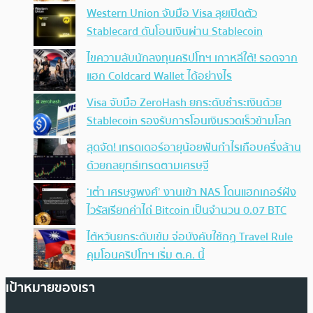
Western Union จับมือ Visa ลุยเปิดตัว
Stablecard ดันโอนเงินผ่าน Stablecoin
ไขความลับนักลงทุนคริปโทฯ เกาหลีใต้! รอดจาก
แฮก Coldcard Wallet ได้อย่างไร
Visa จับมือ ZeroHash ยกระดับชำระเงินด้วย
Stablecoin รองรับการโอนเงินรวดเร็วข้ามโลก
สุดจัด! เทรดเดอร์อายุน้อยฟันกำไรเกือบครึ่งล้าน
ด้วยกลยุทธ์เทรดตามเศรษฐี
‘เต๋า เศรษฐพงศ์’ งานเข้า NAS โดนแฮกเกอร์ฝัง
ไวรัสเรียกค่าไถ่ Bitcoin เป็นจำนวน 0.07 BTC
ไต้หวันยกระดับเข้ม จ่อบังคับใช้กฏ Travel Rule
คุมโอนคริปโทฯ เริ่ม ต.ค. นี้
เป้าหมายของเรา