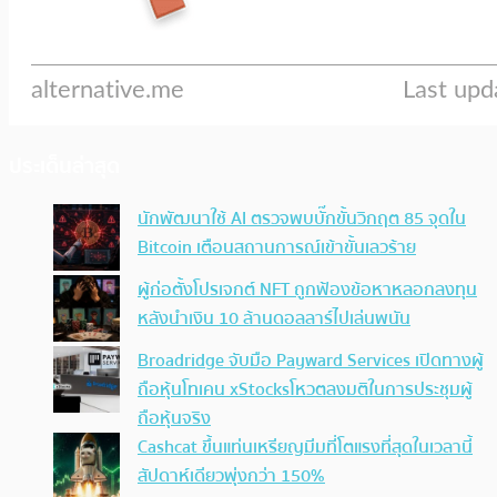
ประเด็นล่าสุด
นักพัฒนาใช้ AI ตรวจพบบั๊กขั้นวิกฤต 85 จุดใน
Bitcoin เตือนสถานการณ์เข้าขั้นเลวร้าย
ผู้ก่อตั้งโปรเจกต์ NFT ถูกฟ้องข้อหาหลอกลงทุน
หลังนำเงิน 10 ล้านดอลลาร์ไปเล่นพนัน
Broadridge จับมือ Payward Services เปิดทางผู้
ถือหุ้นโทเคน xStocksโหวตลงมติในการประชุมผู้
ถือหุ้นจริง
Cashcat ขึ้นแท่นเหรียญมีมที่โตแรงที่สุดในเวลานี้
สัปดาห์เดียวพุ่งกว่า 150%