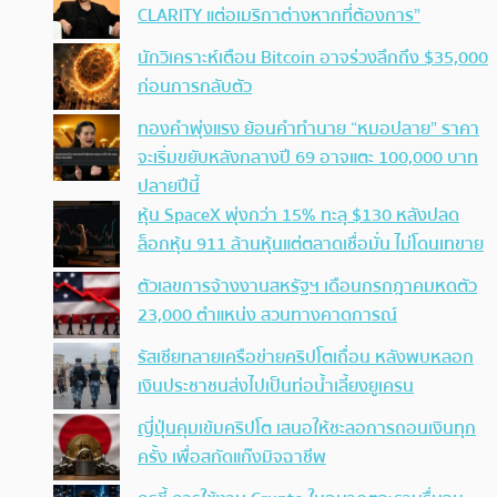
CLARITY แต่อเมริกาต่างหากที่ต้องการ”
นักวิเคราะห์เตือน Bitcoin อาจร่วงลึกถึง $35,000
ก่อนการกลับตัว
ทองคำพุ่งแรง ย้อนคำทำนาย “หมอปลาย” ราคา
จะเริ่มขยับหลังกลางปี 69 อาจแตะ 100,000 บาท
ปลายปีนี้
หุ้น SpaceX พุ่งกว่า 15% ทะลุ $130 หลังปลด
ล็อกหุ้น 911 ล้านหุ้นแต่ตลาดเชื่อมั่น ไม่โดนเทขาย
ตัวเลขการจ้างงานสหรัฐฯ เดือนกรกฎาคมหดตัว
23,000 ตำแหน่ง สวนทางคาดการณ์
รัสเซียทลายเครือข่ายคริปโตเถื่อน หลังพบหลอก
เงินประชาชนส่งไปเป็นท่อน้ำเลี้ยงยูเครน
ญี่ปุ่นคุมเข้มคริปโต เสนอให้ชะลอการถอนเงินทุก
ครั้ง เพื่อสกัดแก๊งมิจฉาชีพ