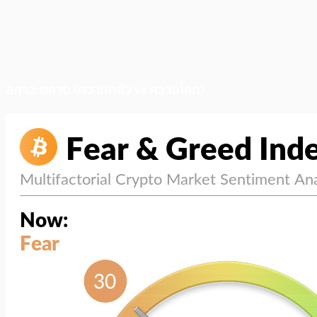
สภาวะตลาด (ความกลัว vs ความโลภ)