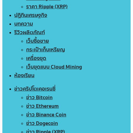
ราคา Ripple (XRP)
ปฏิทินเศรษฐกิจ
บทความ
รีวิวผลิตภัณฑ์
เว็บซื้อขาย
กระเป๋าเก็บเหรียญ
เครื่องขุด
เว็บขุดแบบ Cloud Mining
ห้องเรียน
ข่าวคริปโตเคอเรนซี่
ข่าว Bitcoin
ข่าว Ethereum
ข่าว Binance Coin
ข่าว Dogecoin
ข่าว Ripple (XRP)