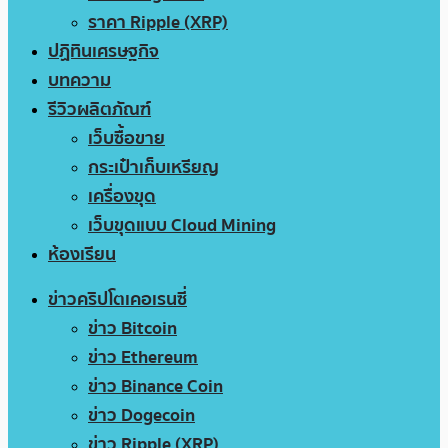
ราคา Ripple (XRP)
ปฏิทินเศรษฐกิจ
บทความ
รีวิวผลิตภัณฑ์
เว็บซื้อขาย
กระเป๋าเก็บเหรียญ
เครื่องขุด
เว็บขุดแบบ Cloud Mining
ห้องเรียน
ข่าวคริปโตเคอเรนซี่
ข่าว Bitcoin
ข่าว Ethereum
ข่าว Binance Coin
ข่าว Dogecoin
ข่าว Ripple (XRP)