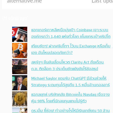
ประเด็นล่าสุด
แฮกเกอร์เกาหลีเหนือมุ่งเป้า Coinbase เจาะระบบ
องค์กรกว่า 1,640 แห่งทั่วโลก ขโมยกระเป๋าคริปโต
เทียบชัดๆ! ฝากคริปโทฯ ไว้บน Exchange หรือเก็บ
เอง อันไหนปลอดภัยกว่า?
สหรัฐฯ ยืนยันเลื่อนโหวต Clarity Act ถึงเดือน
ก.ย. ติดล็อก 3 ประเด็นขัดแย้งยังไร้ข้อสรุป
Michael Saylor ยอมรับ ChatGPT มีส่วนช่วยให้
Strategy ระดมทุนได้สูงถึง 1.5 หมื่นล้านดอลลาร์
แฉกลยุทธ์ บริษัทคลัง Bitcoinใน Nasdaq เจือจาง
หุ้น 98% โดยที่นักลงทุนแทบไม่รู้ตัว
ดร.เอ็ม ชี้ช่อง! ทำอย่างไรให้มีเงินเกษียณ 50 ล้าน