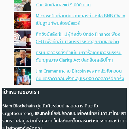
ด้วยเงินเดือนละแค่ 5,000 บาท
Microsoft เตือนภัยแฮกเกอร์กำลังใช้ BNB Chain
เป็นฐานทัพปล่อยมัลแวร์
ศึกชิงบัลลังก์! แม่ผู้ก่อตั้ง Ondo Finance ฟ้อง
CEO เพื่อยึดอำนาจบริหารหลังลูกชายเสียชีวิต
ทรัมป์เอาจริง สั่งทำเนียบขาวรื้อเกณฑ์จริยธรรม
ดันกฎหมาย Clarity Act ปลดล็อกคริปโทฯ
Jim Cramer เทขาย Bitcoin เพราะกลัวภัยควอน
ตัม แต่ราคากลับพุ่งทะลุ 65,000 ดอลลาร์อีกครั้ง
เป้าหมายของเรา
Siam Blockchain มุ่งมั่นที่จะช่วยนำเสนอสารเกี่ยวกับ
Cryptocurrency และเทคโนโลยีบล็อกเชนเพื่อคนไทย ในภาษาไทย เรา
รวบรวมข้อมูลส่วนใหญ่จากเว็บไซต์และเว็บบอร์ดต่างประเทศและนำมา
แปลส่งตรงถึงฟีดคุณ