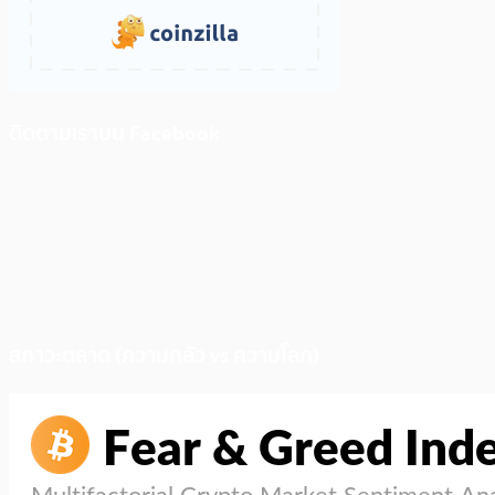
ติดตามเราบน Facebook
สภาวะตลาด (ความกลัว vs ความโลภ)