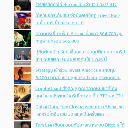
ไวรัสเรียกค่าไถ่ Bitcoin เป็นจำนวน 0.07 BTC
ไต้หวันยกระดับเข้ม จ่อบังคับใช้กฏ Travel Rule
คุมโอนคริปโทฯ เริ่ม ต.ค. นี้
ตลาดคริปโทฯ ฟื้น! Bitcoin ยื้อแถว $64,700 ลุ้น
ทะลุผ่านกรอบ $65,000
ปูตินตัดหน้าทรัมป์ เซ็นลงนามอนุมัติกฎหมายคริป
โทฯ ฉบับแรก เริ่มมีผลบังคับใช้ 1 ก.ย. นี้
Strategy เข้าร่วม Invest America สมทบทุน
8,200 บาท/ปี เข้าบัญชีทรัมป์แจกบุตรพนักงาน
CryptoQuant ส่งสัญญาณตลาดหมีเข้าสู่โค้ง
สุดท้าย หลังพบเจ้าคริปโทฯ ซุ่มเก็บ BTC และ ETH
Dubai Duty Free เปิดรับชำระเงินด้วย Shiba Inu
และคริปโตอื่นรวม 30 สกุลเป็นครั้งแรก
Tom Lee เตือนควอนตัมอาจเจาะระบบ Bitcoin ได้