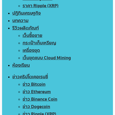
ราคา Ripple (XRP)
ปฏิทินเศรษฐกิจ
บทความ
รีวิวผลิตภัณฑ์
เว็บซื้อขาย
กระเป๋าเก็บเหรียญ
เครื่องขุด
เว็บขุดแบบ Cloud Mining
ห้องเรียน
ข่าวคริปโตเคอเรนซี่
ข่าว Bitcoin
ข่าว Ethereum
ข่าว Binance Coin
ข่าว Dogecoin
ข่าว Ripple (XRP)