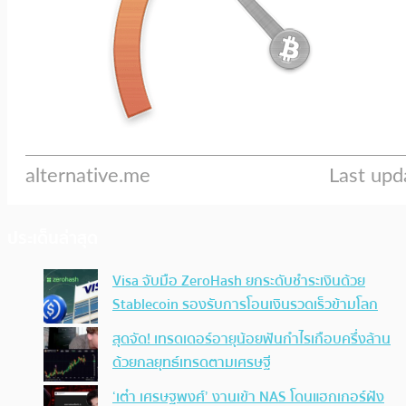
ประเด็นล่าสุด
Visa จับมือ ZeroHash ยกระดับชำระเงินด้วย
Stablecoin รองรับการโอนเงินรวดเร็วข้ามโลก
สุดจัด! เทรดเดอร์อายุน้อยฟันกำไรเกือบครึ่งล้าน
ด้วยกลยุทธ์เทรดตามเศรษฐี
‘เต๋า เศรษฐพงศ์’ งานเข้า NAS โดนแฮกเกอร์ฝัง