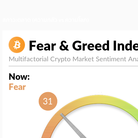
สภาวะตลาด (ความกลัว vs ความโลภ)