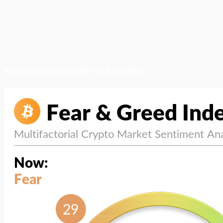
สภาวะตลาด (ความกลัว vs ความโลภ)