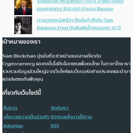
Stablecoin ตระกูลทรัมป์ USD1 มาแรง ปีเดียว
ยอดเทรดทะลุ $50,000 ล้านบน Binance
ศาลอุทธรณ์สหรัฐฯ ยืนยันคำตัดสิน Sam
Bankman-Fried ดับฝันพ้นโทษนอนคุก 25 ปี
เป้าหมายของเรา
Siam Blockchain มุ่งมั่นที่จะช่วยนำเสนอสารเกี่ยวกับ
Cryptocurrency และเทคโนโลยีบล็อกเชนเพื่อคนไทย ในภาษาไทย เรา
รวบรวมข้อมูลส่วนใหญ่จากเว็บไซต์และเว็บบอร์ดต่างประเทศและนำมา
แปลส่งตรงถึงฟีดคุณ
เกี่ยวกับเว็บไซต์นี้
ทีมงาน
ติดต่อเรา
นโยบายความเป็นส่วนตัว
ข้อตกลงในการใช้งาน
Advertise
RSS