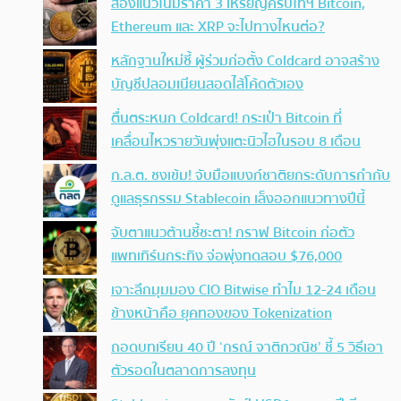
ส่องแนวโน้มราคา 3 เหรียญคริปโทฯ Bitcoin,
Ethereum และ XRP จะไปทางไหนต่อ?
หลักฐานใหม่ชี้ ผู้ร่วมก่อตั้ง Coldcard อาจสร้าง
บัญชีปลอมเนียนสอดไส้โค้ดตัวเอง
ตื่นตระหนก Coldcard! กระเป๋า Bitcoin ที่
เคลื่อนไหวรายวันพุ่งแตะนิวไฮในรอบ 8 เดือน
ก.ล.ต. ชงเข้ม! จับมือแบงก์ชาติยกระดับการกำกับ
ดูแลธุรกรรม Stablecoin เล็งออกแนวทางปีนี้
จับตาแนวต้านชี้ชะตา! กราฟ Bitcoin ก่อตัว
แพทเทิร์นกระทิง จ่อพุ่งทดสอบ $76,000
เจาะลึกมุมมอง CIO Bitwise ทำไม 12-24 เดือน
ข้างหน้าคือ ยุคทองของ Tokenization
ถอดบทเรียน 40 ปี ‘กรณ์ จาติกวณิช’ ชี้ 5 วิธีเอา
ตัวรอดในตลาดการลงทุน