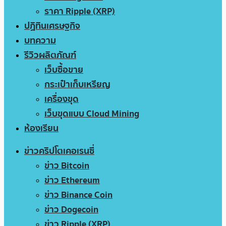
ราคา Ripple (XRP)
ปฏิทินเศรษฐกิจ
บทความ
รีวิวผลิตภัณฑ์
เว็บซื้อขาย
กระเป๋าเก็บเหรียญ
เครื่องขุด
เว็บขุดแบบ Cloud Mining
ห้องเรียน
ข่าวคริปโตเคอเรนซี่
ข่าว Bitcoin
ข่าว Ethereum
ข่าว Binance Coin
ข่าว Dogecoin
ข่าว Ripple (XRP)