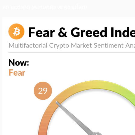
สภาวะตลาด (ความกลัว vs ความโลภ)