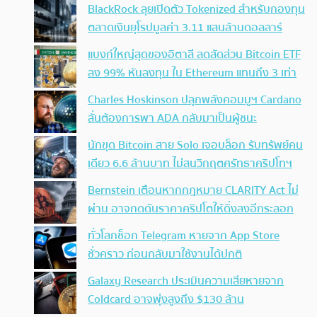
BlackRock ลุยเปิดตัว Tokenized สำหรับกองทุน
ตลาดเงินยุโรปมูลค่า 3.11 แสนล้านดอลลาร์
แบงก์ใหญ่สุดของอิตาลี ลดสัดส่วน Bitcoin ETF
ลง 99% หันลงทุน ใน Ethereum แทนถึง 3 เท่า
Charles Hoskinson ปลุกพลังคอมมูฯ Cardano
ลั่นต้องการพา ADA กลับมาเป็นผู้ชนะ
นักขุด Bitcoin สาย Solo เจอบล็อก รับทรัพย์คน
เดียว 6.6 ล้านบาท ไม่สนวิกฤตศรัทธาคริปโทฯ
Bernstein เตือนหากกฎหมาย CLARITY Act ไม่
ผ่าน อาจกดดันราคาคริปโตให้ดิ่งลงอีกระลอก
ทั่วโลกช็อก Telegram หายจาก App Store
ชั่วคราว ก่อนกลับมาใช้งานได้ปกติ
Galaxy Research ประเมินความเสียหายจาก
Coldcard อาจพุ่งสูงถึง $130 ล้าน