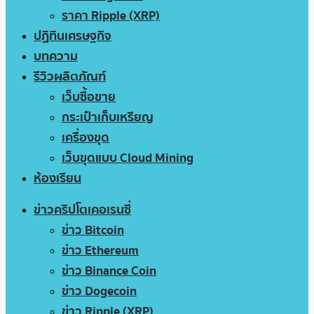
ราคา Ripple (XRP)
ปฏิทินเศรษฐกิจ
บทความ
รีวิวผลิตภัณฑ์
เว็บซื้อขาย
กระเป๋าเก็บเหรียญ
เครื่องขุด
เว็บขุดแบบ Cloud Mining
ห้องเรียน
ข่าวคริปโตเคอเรนซี่
ข่าว Bitcoin
ข่าว Ethereum
ข่าว Binance Coin
ข่าว Dogecoin
ข่าว Ripple (XRP)