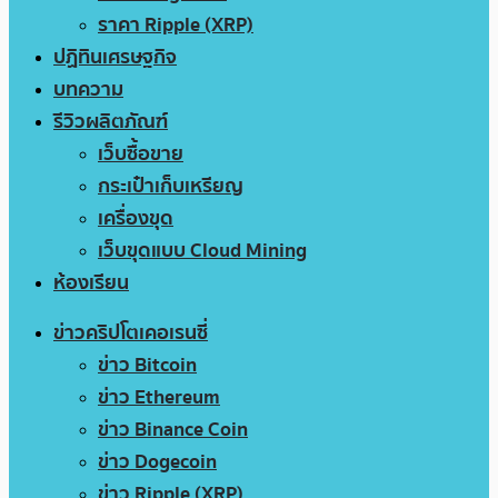
ราคา Ripple (XRP)
ปฏิทินเศรษฐกิจ
บทความ
รีวิวผลิตภัณฑ์
เว็บซื้อขาย
กระเป๋าเก็บเหรียญ
เครื่องขุด
เว็บขุดแบบ Cloud Mining
ห้องเรียน
ข่าวคริปโตเคอเรนซี่
ข่าว Bitcoin
ข่าว Ethereum
ข่าว Binance Coin
ข่าว Dogecoin
ข่าว Ripple (XRP)