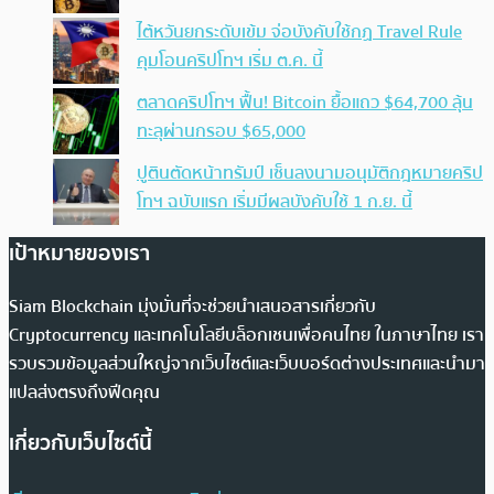
ไต้หวันยกระดับเข้ม จ่อบังคับใช้กฏ Travel Rule
คุมโอนคริปโทฯ เริ่ม ต.ค. นี้
ตลาดคริปโทฯ ฟื้น! Bitcoin ยื้อแถว $64,700 ลุ้น
ทะลุผ่านกรอบ $65,000
ปูตินตัดหน้าทรัมป์ เซ็นลงนามอนุมัติกฎหมายคริป
โทฯ ฉบับแรก เริ่มมีผลบังคับใช้ 1 ก.ย. นี้
เป้าหมายของเรา
Siam Blockchain มุ่งมั่นที่จะช่วยนำเสนอสารเกี่ยวกับ
Cryptocurrency และเทคโนโลยีบล็อกเชนเพื่อคนไทย ในภาษาไทย เรา
รวบรวมข้อมูลส่วนใหญ่จากเว็บไซต์และเว็บบอร์ดต่างประเทศและนำมา
แปลส่งตรงถึงฟีดคุณ
เกี่ยวกับเว็บไซต์นี้