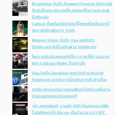
Broadridge จับมือ Payward Services เปิดทางผู้
ถือหุ้นโทเคน xStocksโหวตลงมติในการประชุมผู้
ถือหุ้นจริง
Cashcat ขึ้นแท่นเหรียญมีมที่โตแรงที่สุดในเวลานี้
สัปดาห์เดียวพุ่งกว่า 150%
Western Union จับมือ Visa ลุยเปิดตัว
Stablecard ดันโอนเงินผ่าน Stablecoin
ไขความลับนักลงทุนคริปโทฯ เกาหลีใต้! รอดจาก
แฮก Coldcard Wallet ได้อย่างไร
Visa จับมือ ZeroHash ยกระดับชำระเงินด้วย
Stablecoin รองรับการโอนเงินรวดเร็วข้ามโลก
สุดจัด! เทรดเดอร์อายุน้อยฟันกำไรเกือบครึ่งล้าน
ด้วยกลยุทธ์เทรดตามเศรษฐี
‘เต๋า เศรษฐพงศ์’ งานเข้า NAS โดนแฮกเกอร์ฝัง
ไวรัสเรียกค่าไถ่ Bitcoin เป็นจำนวน 0.07 BTC