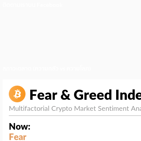
ติดตามเราบน Facebook
สภาวะตลาด (ความกลัว vs ความโลภ)