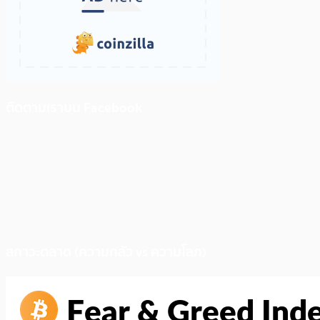
ติดตามเราบน Facebook
สภาวะตลาด (ความกลัว vs ความโลภ)