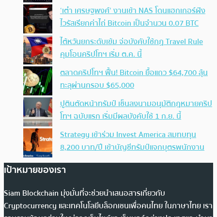
‘เต๋า เศรษฐพงศ์’ งานเข้า NAS โดนแฮกเกอร์ฝัง
ไวรัสเรียกค่าไถ่ Bitcoin เป็นจำนวน 0.07 BTC
ไต้หวันยกระดับเข้ม จ่อบังคับใช้กฏ Travel Rule
คุมโอนคริปโทฯ เริ่ม ต.ค. นี้
ตลาดคริปโทฯ ฟื้น! Bitcoin ยื้อแถว $64,700 ลุ้น
ทะลุผ่านกรอบ $65,000
ปูตินตัดหน้าทรัมป์ เซ็นลงนามอนุมัติกฎหมายคริป
โทฯ ฉบับแรก เริ่มมีผลบังคับใช้ 1 ก.ย. นี้
Strategy เข้าร่วม Invest America สมทบทุน
8,200 บาท/ปี เข้าบัญชีทรัมป์แจกบุตรพนักงาน
เป้าหมายของเรา
Siam Blockchain มุ่งมั่นที่จะช่วยนำเสนอสารเกี่ยวกับ
Cryptocurrency และเทคโนโลยีบล็อกเชนเพื่อคนไทย ในภาษาไทย เรา