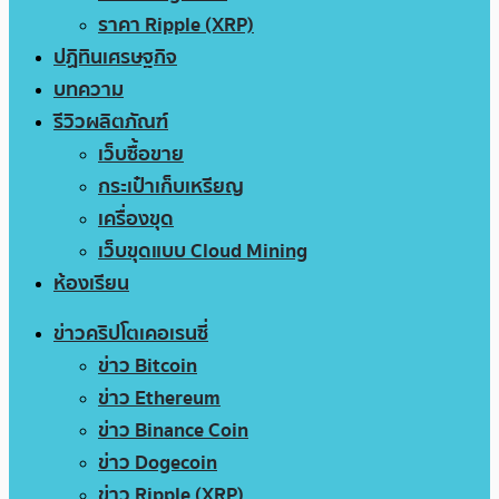
ราคา Ripple (XRP)
ปฏิทินเศรษฐกิจ
บทความ
รีวิวผลิตภัณฑ์
เว็บซื้อขาย
กระเป๋าเก็บเหรียญ
เครื่องขุด
เว็บขุดแบบ Cloud Mining
ห้องเรียน
ข่าวคริปโตเคอเรนซี่
ข่าว Bitcoin
ข่าว Ethereum
ข่าว Binance Coin
ข่าว Dogecoin
ข่าว Ripple (XRP)