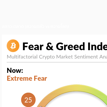
สภาวะตลาด (ความกลัว vs ความโลภ)