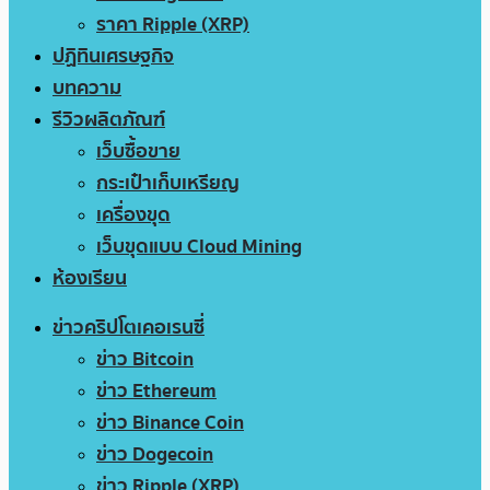
ราคา Ripple (XRP)
ปฏิทินเศรษฐกิจ
บทความ
รีวิวผลิตภัณฑ์
เว็บซื้อขาย
กระเป๋าเก็บเหรียญ
เครื่องขุด
เว็บขุดแบบ Cloud Mining
ห้องเรียน
ข่าวคริปโตเคอเรนซี่
ข่าว Bitcoin
ข่าว Ethereum
ข่าว Binance Coin
ข่าว Dogecoin
ข่าว Ripple (XRP)