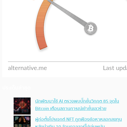
ประเด็นล่าสุด
นักพัฒนาใช้ AI ตรวจพบบั๊กขั้นวิกฤต 85 จุดใน
Bitcoin เตือนสถานการณ์เข้าขั้นเลวร้าย
ผู้ก่อตั้งโปรเจกต์ NFT ถูกฟ้องข้อหาหลอกลงทุน
หลังนำเงิน 10 ล้านดอลลาร์ไปเล่นพนัน