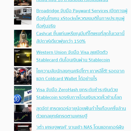
Broadridge จับมือ Payward Services เปิดทางผู้
ถือหุ้นโทเคน xStocksโหวตลงมติในการประชุมผู้
ถือหุ้นจริง
Cashcat ขึ้นแท่นเหรียญมีมที่โตแรงที่สุดในเวลานี้
สัปดาห์เดียวพุ่งกว่า 150%
Western Union จับมือ Visa ลุยเปิดตัว
Stablecard ดันโอนเงินผ่าน Stablecoin
ไขความลับนักลงทุนคริปโทฯ เกาหลีใต้! รอดจาก
แฮก Coldcard Wallet ได้อย่างไร
Visa จับมือ ZeroHash ยกระดับชำระเงินด้วย
Stablecoin รองรับการโอนเงินรวดเร็วข้ามโลก
สุดจัด! เทรดเดอร์อายุน้อยฟันกำไรเกือบครึ่งล้าน
ด้วยกลยุทธ์เทรดตามเศรษฐี
‘เต๋า เศรษฐพงศ์’ งานเข้า NAS โดนแฮกเกอร์ฝัง