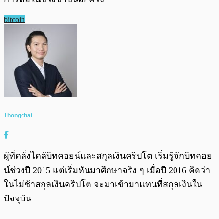
bitcoin
Thongchai
ผู้ที่คลั่งไคล้บิทคอยน์และสกุลเงินคริปโต เริ่มรู้จักบิทคอย
น์ช่วงปี 2015 แต่เริ่มหันมาศึกษาจริง ๆ เมื่อปี 2016 คิดว่า
ในไม่ช้าสกุลเงินคริปโต จะมาเข้ามาแทนที่สกุลเงินใน
ปัจจุบัน