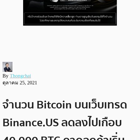
By
Thongchai
ตุลาคม 25, 2021
จำนวน Bitcoin บนเว็บเทรด
Binance.US ลดลงไปเกือบ