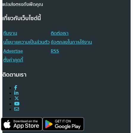
แปลส่งตรงถึงฟีดคุณ
เกี่ยวกับเว็บไซต์นี้
ทีมงาน
ติดต่อเรา
นโยบายความเป็นส่วนตัว
ข้อตกลงในการใช้งาน
Advertise
RSS
ตั้งค่าคุกกี้
ติดตามเรา