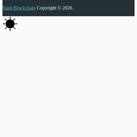
Siam Blockchain
Copyright © 2026.