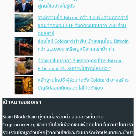
ผู้คนใช้อย่างไม่รู้ตัว
วาฬกว้านซื้อ Bitcoin กว่า 1.2 พันล้านดอลลาร์
ขณะที่กองทุน ETF ดึงดูดเงินทุนกว่า 750 ล้าน
ดอลลาร์
ช่องโหว่ Coldcard ทำพิษ นักลงทุนโอน Bitcoin
กว่า 210,000 เหรียญหนีจากกระเป๋าเก่า
ส่องแนวโน้มราคา 3 เหรียญคริปโทฯ Bitcoin,
Ethereum และ XRP จะไปทางไหนต่อ?
หลักฐานใหม่ชี้ ผู้ร่วมก่อตั้ง Coldcard อาจสร้าง
บัญชีปลอมเนียนสอดไส้โค้ดตัวเอง
เป้าหมายของเรา
Siam Blockchain มุ่งมั่นที่จะช่วยนำเสนอสารเกี่ยวกับ
Cryptocurrency และเทคโนโลยีบล็อกเชนเพื่อคนไทย ในภาษาไทย เรา
รวบรวมข้อมูลส่วนใหญ่จากเว็บไซต์และเว็บบอร์ดต่างประเทศและนำมา