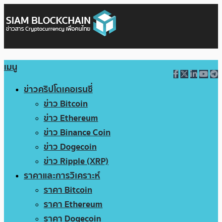
เมนู
ข่าวคริปโตเคอเรนซี่
ข่าว Bitcoin
ข่าว Ethereum
ข่าว Binance Coin
ข่าว Dogecoin
ข่าว Ripple (XRP)
ราคาและการวิเคราะห์
ราคา Bitcoin
ราคา Ethereum
ราคา Dogecoin