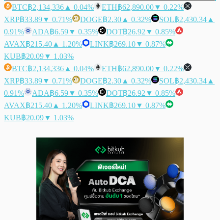
BTC
฿2,134,336
▲ 0.04%
ETH
฿62,890.00
▼ 0.22%
XRP
฿33.89
▼ 0.71%
DOGE
฿2.30
▲ 0.32%
SOL
฿2,430.34
▲
0.91%
ADA
฿6.59
▼ 0.35%
DOT
฿26.92
▼ 0.85%
AVAX
฿215.40
▲ 1.20%
LINK
฿269.10
▼ 0.87%
KUB
฿20.09
▼ 1.03%
BTC
฿2,134,336
▲ 0.04%
ETH
฿62,890.00
▼ 0.22%
XRP
฿33.89
▼ 0.71%
DOGE
฿2.30
▲ 0.32%
SOL
฿2,430.34
▲
0.91%
ADA
฿6.59
▼ 0.35%
DOT
฿26.92
▼ 0.85%
AVAX
฿215.40
▲ 1.20%
LINK
฿269.10
▼ 0.87%
KUB
฿20.09
▼ 1.03%