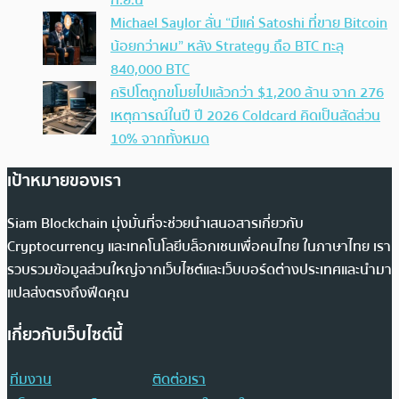
ก.ย.นี้
Michael Saylor ลั่น “มีแค่ Satoshi ที่ขาย Bitcoin
น้อยกว่าผม” หลัง Strategy ถือ BTC ทะลุ
840,000 BTC
คริปโตถูกขโมยไปแล้วกว่า $1,200 ล้าน จาก 276
เหตุการณ์ในปี ปี 2026 Coldcard คิดเป็นสัดส่วน
10% จากทั้งหมด
เป้าหมายของเรา
Siam Blockchain มุ่งมั่นที่จะช่วยนำเสนอสารเกี่ยวกับ
Cryptocurrency และเทคโนโลยีบล็อกเชนเพื่อคนไทย ในภาษาไทย เรา
รวบรวมข้อมูลส่วนใหญ่จากเว็บไซต์และเว็บบอร์ดต่างประเทศและนำมา
แปลส่งตรงถึงฟีดคุณ
เกี่ยวกับเว็บไซต์นี้
ทีมงาน
ติดต่อเรา