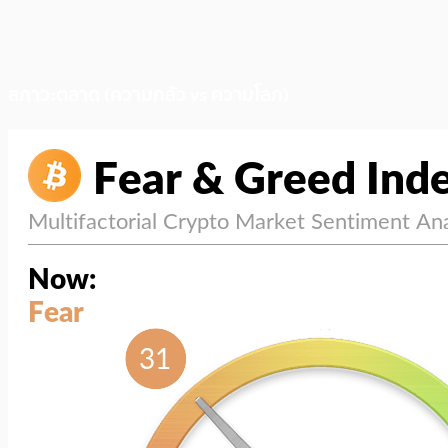
สภาวะตลาด (ความกลัว vs ความโลภ)