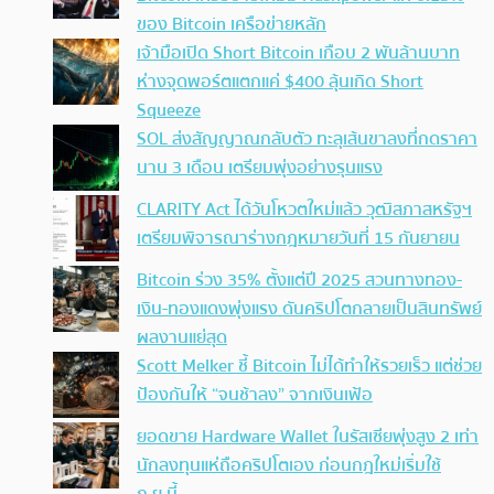
ของ Bitcoin เครือข่ายหลัก
เจ้ามือเปิด Short Bitcoin เกือบ 2 พันล้านบาท
ห่างจุดพอร์ตแตกแค่ $400 ลุ้นเกิด Short
Squeeze
SOL ส่งสัญญาณกลับตัว ทะลุเส้นขาลงที่กดราคา
นาน 3 เดือน เตรียมพุ่งอย่างรุนแรง
CLARITY Act ได้วันโหวตใหม่แล้ว วุฒิสภาสหรัฐฯ
เตรียมพิจารณาร่างกฎหมายวันที่ 15 กันยายน
Bitcoin ร่วง 35% ตั้งแต่ปี 2025 สวนทางทอง-
เงิน-ทองแดงพุ่งแรง ดันคริปโตกลายเป็นสินทรัพย์
ผลงานแย่สุด
Scott Melker ชี้ Bitcoin ไม่ได้ทำให้รวยเร็ว แต่ช่วย
ป้องกันให้ “จนช้าลง” จากเงินเฟ้อ
ยอดขาย Hardware Wallet ในรัสเซียพุ่งสูง 2 เท่า
นักลงทุนแห่ถือคริปโตเอง ก่อนกฎใหม่เริ่มใช้