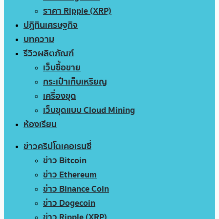
ราคา Ripple (XRP)
ปฏิทินเศรษฐกิจ
บทความ
รีวิวผลิตภัณฑ์
เว็บซื้อขาย
กระเป๋าเก็บเหรียญ
เครื่องขุด
เว็บขุดแบบ Cloud Mining
ห้องเรียน
ข่าวคริปโตเคอเรนซี่
ข่าว Bitcoin
ข่าว Ethereum
ข่าว Binance Coin
ข่าว Dogecoin
ข่าว Ripple (XRP)