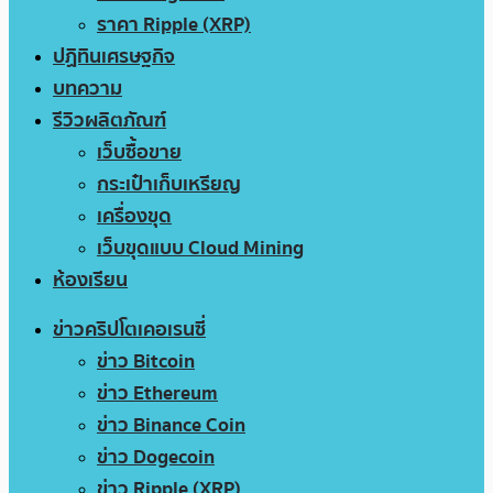
ราคา Ripple (XRP)
ปฏิทินเศรษฐกิจ
บทความ
รีวิวผลิตภัณฑ์
เว็บซื้อขาย
กระเป๋าเก็บเหรียญ
เครื่องขุด
เว็บขุดแบบ Cloud Mining
ห้องเรียน
ข่าวคริปโตเคอเรนซี่
ข่าว Bitcoin
ข่าว Ethereum
ข่าว Binance Coin
ข่าว Dogecoin
ข่าว Ripple (XRP)