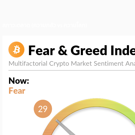
สภาวะตลาด (ความกลัว vs ความโลภ)