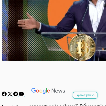
ฟังสรุปข่าว
พร้อมเล่น