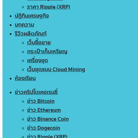
ราคา Ripple (XRP)
ปฏิทินเศรษฐกิจ
บทความ
รีวิวผลิตภัณฑ์
เว็บซื้อขาย
กระเป๋าเก็บเหรียญ
เครื่องขุด
เว็บขุดแบบ Cloud Mining
ห้องเรียน
ข่าวคริปโตเคอเรนซี่
ข่าว Bitcoin
ข่าว Ethereum
ข่าว Binance Coin
ข่าว Dogecoin
ข่าว Ripple (XRP)