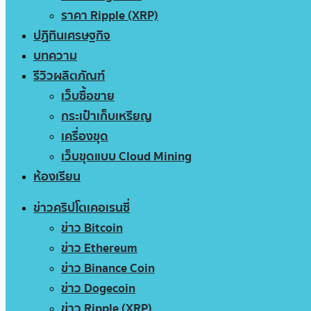
ราคา Ripple (XRP)
ปฏิทินเศรษฐกิจ
บทความ
รีวิวผลิตภัณฑ์
เว็บซื้อขาย
กระเป๋าเก็บเหรียญ
เครื่องขุด
เว็บขุดแบบ Cloud Mining
ห้องเรียน
ข่าวคริปโตเคอเรนซี่
ข่าว Bitcoin
ข่าว Ethereum
ข่าว Binance Coin
ข่าว Dogecoin
ข่าว Ripple (XRP)