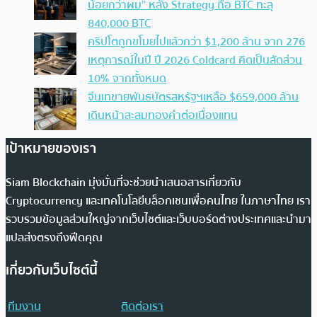
น้อยกว่าผม” หลัง Strategy ถือ BTC ทะลุ
840,000 BTC
คริปโตถูกขโมยไปแล้วกว่า $1,200 ล้าน จาก 276
เหตุการณ์ในปี ปี 2026 Coldcard คิดเป็นสัดส่วน
10% จากทั้งหมด
จีนเทขายพันธบัตรสหรัฐฯเหลือ $659,000 ล้าน
เดินหน้าสะสมทองคำต่อเนื่องแทน
เป้าหมายของเรา
Siam Blockchain มุ่งมั่นที่จะช่วยนำเสนอสารเกี่ยวกับ
Cryptocurrency และเทคโนโลยีบล็อกเชนเพื่อคนไทย ในภาษาไทย เรา
รวบรวมข้อมูลส่วนใหญ่จากเว็บไซต์และเว็บบอร์ดต่างประเทศและนำมา
แปลส่งตรงถึงฟีดคุณ
เกี่ยวกับเว็บไซต์นี้
ทีมงาน
ติดต่อเรา