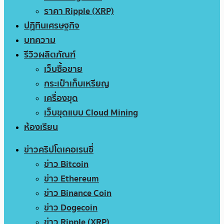
ราคา Ripple (XRP)
ปฏิทินเศรษฐกิจ
บทความ
รีวิวผลิตภัณฑ์
เว็บซื้อขาย
กระเป๋าเก็บเหรียญ
เครื่องขุด
เว็บขุดแบบ Cloud Mining
ห้องเรียน
ข่าวคริปโตเคอเรนซี่
ข่าว Bitcoin
ข่าว Ethereum
ข่าว Binance Coin
ข่าว Dogecoin
ข่าว Ripple (XRP)