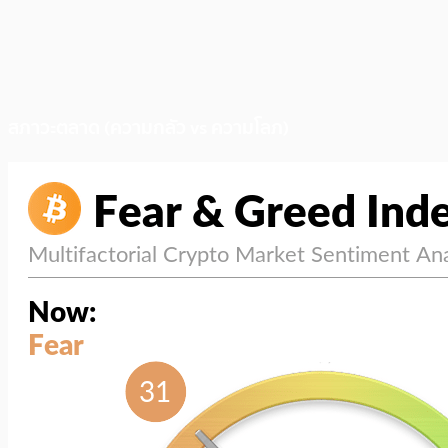
สภาวะตลาด (ความกลัว vs ความโลภ)