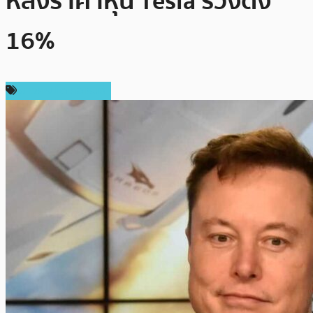
หลังราคาหุ้น Tesla ร่วงดิ่ง
16%
ข่าวคริปโตเคอเรนซี่