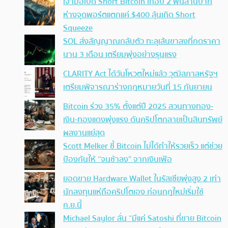
เจ้ามือเปิด Short Bitcoin เกือบ 2 พันล้านบาท
ห่างจุดพอร์ตแตกแค่ $400 ลุ้นเกิด Short
Squeeze
SOL ส่งสัญญาณกลับตัว ทะลุเส้นขาลงที่กดราคา
นาน 3 เดือน เตรียมพุ่งอย่างรุนแรง
CLARITY Act ได้วันโหวตใหม่แล้ว วุฒิสภาสหรัฐฯ
เตรียมพิจารณาร่างกฎหมายวันที่ 15 กันยายน
Bitcoin ร่วง 35% ตั้งแต่ปี 2025 สวนทางทอง-
เงิน-ทองแดงพุ่งแรง ดันคริปโตกลายเป็นสินทรัพย์
ผลงานแย่สุด
Scott Melker ชี้ Bitcoin ไม่ได้ทำให้รวยเร็ว แต่ช่วย
ป้องกันให้ “จนช้าลง” จากเงินเฟ้อ
ยอดขาย Hardware Wallet ในรัสเซียพุ่งสูง 2 เท่า
นักลงทุนแห่ถือคริปโตเอง ก่อนกฎใหม่เริ่มใช้
ก.ย.นี้
Michael Saylor ลั่น “มีแค่ Satoshi ที่ขาย Bitcoin