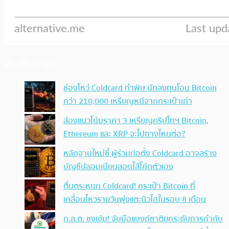
ประเด็นล่าสุด
ช่องโหว่ Coldcard ทำพิษ นักลงทุนโอน Bitcoin
กว่า 210,000 เหรียญหนีจากกระเป๋าเก่า
ส่องแนวโน้มราคา 3 เหรียญคริปโทฯ Bitcoin,
Ethereum และ XRP จะไปทางไหนต่อ?
หลักฐานใหม่ชี้ ผู้ร่วมก่อตั้ง Coldcard อาจสร้าง
บัญชีปลอมเนียนสอดไส้โค้ดตัวเอง
ตื่นตระหนก Coldcard! กระเป๋า Bitcoin ที่
เคลื่อนไหวรายวันพุ่งแตะนิวไฮในรอบ 8 เดือน
ก.ล.ต. ชงเข้ม! จับมือแบงก์ชาติยกระดับการกำกับ