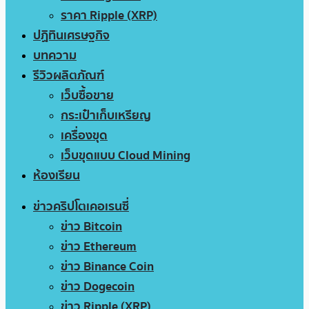
ราคา Ripple (XRP)
ปฏิทินเศรษฐกิจ
บทความ
รีวิวผลิตภัณฑ์
เว็บซื้อขาย
กระเป๋าเก็บเหรียญ
เครื่องขุด
เว็บขุดแบบ Cloud Mining
ห้องเรียน
ข่าวคริปโตเคอเรนซี่
ข่าว Bitcoin
ข่าว Ethereum
ข่าว Binance Coin
ข่าว Dogecoin
ข่าว Ripple (XRP)