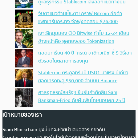
ดูแลธุรกรรม Stablecoin เล็งออกแนวทางปีนี้
จับตาแนวต้านชี้ชะตา! กราฟ Bitcoin ก่อตัว
แพทเทิร์นกระทิง จ่อพุ่งทดสอบ $76,000
เจาะลึกมุมมอง CIO Bitwise ทำไม 12-24 เดือน
ข้างหน้าคือ ยุคทองของ Tokenization
ถอดบทเรียน 40 ปี ‘กรณ์ จาติกวณิช’ ชี้ 5 วิธีเอา
ตัวรอดในตลาดการลงทุน
Stablecoin ตระกูลทรัมป์ USD1 มาแรง ปีเดียว
ยอดเทรดทะลุ $50,000 ล้านบน Binance
ศาลอุทธรณ์สหรัฐฯ ยืนยันคำตัดสิน Sam
Bankman-Fried ดับฝันพ้นโทษนอนคุก 25 ปี
เป้าหมายของเรา
Siam Blockchain มุ่งมั่นที่จะช่วยนำเสนอสารเกี่ยวกับ
Cryptocurrency และเทคโนโลยีบล็อกเชนเพื่อคนไทย ในภาษาไทย เรา