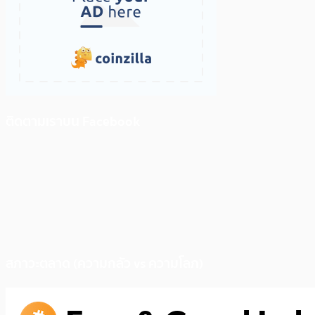
ติดตามเราบน Facebook
สภาวะตลาด (ความกลัว vs ความโลภ)