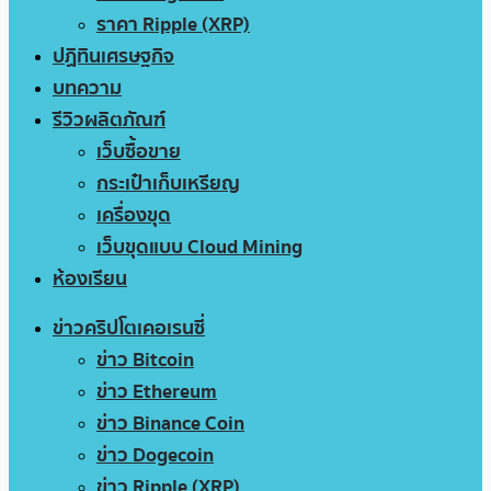
ราคา Ripple (XRP)
ปฏิทินเศรษฐกิจ
บทความ
รีวิวผลิตภัณฑ์
เว็บซื้อขาย
กระเป๋าเก็บเหรียญ
เครื่องขุด
เว็บขุดแบบ Cloud Mining
ห้องเรียน
ข่าวคริปโตเคอเรนซี่
ข่าว Bitcoin
ข่าว Ethereum
ข่าว Binance Coin
ข่าว Dogecoin
ข่าว Ripple (XRP)