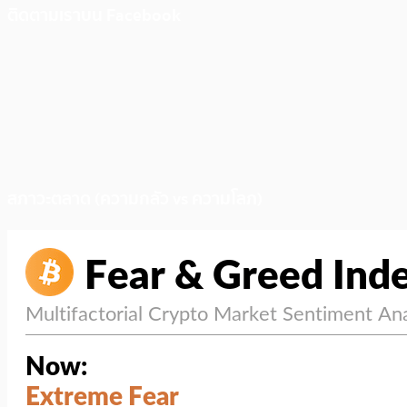
ติดตามเราบน Facebook
สภาวะตลาด (ความกลัว vs ความโลภ)