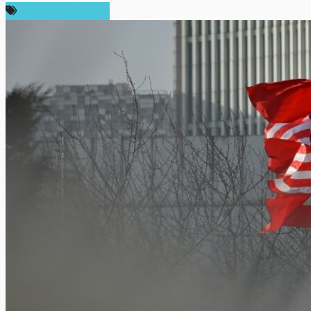
กฎหมายและรัฐบาล