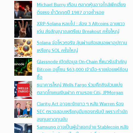
Michael Burry เตือน ตลาดหุ้นอาจใกล้พีคเสี่ยง
ดิ่งแรง ย้ำวิกฤตปี 1987 อาจซ้ำรอย
XRP-Solana หลบไป : ส่อง 3 Altcoins ฉายแวว
เด่น ส่งสัญญาณเตรียม Breakout ครั้งใหญ่
Solana จ่อโหวตจริง ลุ้นผ่านข้อเสนอเผาอุปทาน
เหรียญ SOL ครั้งใหญ่
Glassnode เปิดข้อมูล On-Chain ชี้แนวรับสำคัญ
Bitcoin อยู่โซน $63,000 เจ้ามือ-รายย่อยแห่ช้อน
ซื้อ
ธนาคารใหญ่ Wells Fargo ร่วมศึกชิงส่วนแบ่ง
ตลาดโทเคนเงินฝาก ตามรอย Citi, JPMorgan
Clarity Act อาจชะงักยาว ๆ หลัง Warren ร้อง
SEC ตรวจสอบเหรียญมีมของทรัมป์ เพราะทำนัก
ลงทุนขาดทุนยับ
Samsung อาจเป็นผู้นำแจกจ่าย Stablecoin หลัง