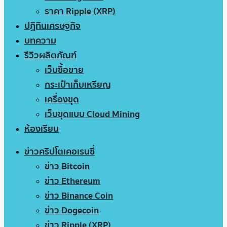
ราคา Ripple (XRP)
ปฏิทินเศรษฐกิจ
บทความ
รีวิวผลิตภัณฑ์
เว็บซื้อขาย
กระเป๋าเก็บเหรียญ
เครื่องขุด
เว็บขุดแบบ Cloud Mining
ห้องเรียน
ข่าวคริปโตเคอเรนซี่
ข่าว Bitcoin
ข่าว Ethereum
ข่าว Binance Coin
ข่าว Dogecoin
ข่าว Ripple (XRP)