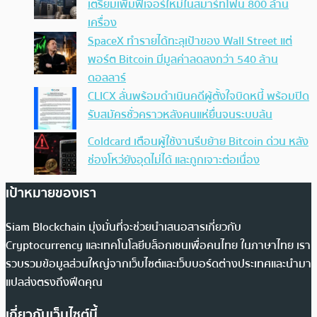
เตรียมเพิ่มฟีเจอร์ใหม่ในสมาร์ทโฟน 800 ล้าน
เครื่อง
SpaceX ทำรายได้ทะลุเป้าของ Wall Street แต่
พอร์ต Bitcoin มีมูลค่าลดลงกว่า 540 ล้าน
ดอลลาร์
CLICX ลั่นพร้อมดำเนินคดีผู้ตั้งใจบิดหนี้ พร้อมปิด
รับสมัครชั่วคราวหลังคนแห่ยื่นจนระบบล้น
Coldcard เตือนผู้ใช้งานรีบย้าย Bitcoin ด่วน หลัง
ช่องโหว่ยังอุดไม่ได้ และถูกเจาะต่อเนื่อง
เป้าหมายของเรา
Siam Blockchain มุ่งมั่นที่จะช่วยนำเสนอสารเกี่ยวกับ
Cryptocurrency และเทคโนโลยีบล็อกเชนเพื่อคนไทย ในภาษาไทย เรา
รวบรวมข้อมูลส่วนใหญ่จากเว็บไซต์และเว็บบอร์ดต่างประเทศและนำมา
แปลส่งตรงถึงฟีดคุณ
เกี่ยวกับเว็บไซต์นี้