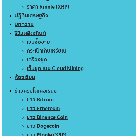
ราคา Ripple (XRP)
ปฏิทินเศรษฐกิจ
บทความ
รีวิวผลิตภัณฑ์
เว็บซื้อขาย
กระเป๋าเก็บเหรียญ
เครื่องขุด
เว็บขุดแบบ Cloud Mining
ห้องเรียน
ข่าวคริปโตเคอเรนซี่
ข่าว Bitcoin
ข่าว Ethereum
ข่าว Binance Coin
ข่าว Dogecoin
ข่าว Ripple (XRP)