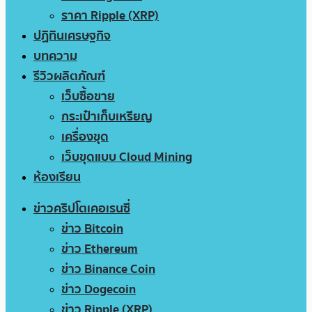
ราคา Ripple (XRP)
ปฏิทินเศรษฐกิจ
บทความ
รีวิวผลิตภัณฑ์
เว็บซื้อขาย
กระเป๋าเก็บเหรียญ
เครื่องขุด
เว็บขุดแบบ Cloud Mining
ห้องเรียน
ข่าวคริปโตเคอเรนซี่
ข่าว Bitcoin
ข่าว Ethereum
ข่าว Binance Coin
ข่าว Dogecoin
ข่าว Ripple (XRP)