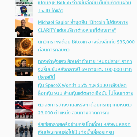
เปิดบัญชี Bitkub ง่ายขึ้นอีกขั้น ยืนยันตัวตนผ่าน
ThaID ได้แล้ว
Michael Saylor ย้ำจุดยืน “Bitcoin ไม่ต้องการ
CLARITY แต่อเมริกาต่างหากที่ต้องการ”
นักวิเคราะห์เตือน Bitcoin อาจร่วงลึกถึง $35,000
ก่อนการกลับตัว
ทองคำพุ่งแรง ย้อนคำทำนาย “หมอปลาย” ราคา
จะเริ่มขยับหลังกลางปี 69 อาจแตะ 100,000 บาท
ปลายปีนี้
หุ้น SpaceX พุ่งกว่า 15% ทะลุ $130 หลังปลด
ล็อกหุ้น 911 ล้านหุ้นแต่ตลาดเชื่อมั่น ไม่โดนเทขาย
ตัวเลขการจ้างงานสหรัฐฯ เดือนกรกฎาคมหดตัว
23,000 ตำแหน่ง สวนทางคาดการณ์
รัสเซียทลายเครือข่ายคริปโตเถื่อน หลังพบหลอก
เงินประชาชนส่งไปเป็นท่อน้ำเลี้ยงยูเครน