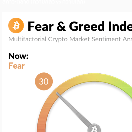
สภาวะตลาด (ความกลัว vs ความโลภ)