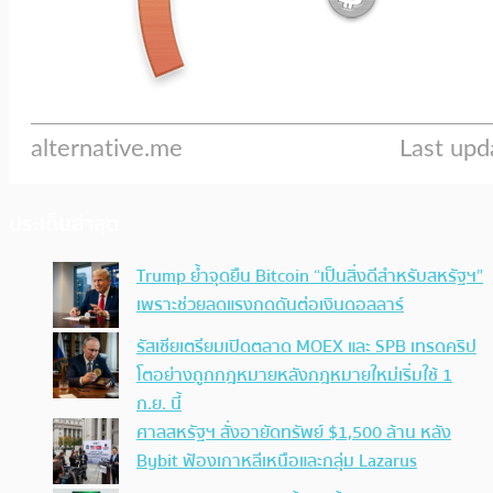
ประเด็นล่าสุด
Trump ย้ำจุดยืน Bitcoin “เป็นสิ่งดีสำหรับสหรัฐฯ”
เพราะช่วยลดแรงกดดันต่อเงินดอลลาร์
รัสเซียเตรียมเปิดตลาด MOEX และ SPB เทรดคริป
โตอย่างถูกกฎหมายหลังกฎหมายใหม่เริ่มใช้ 1
ก.ย. นี้
ศาลสหรัฐฯ สั่งอายัดทรัพย์ $1,500 ล้าน หลัง
Bybit ฟ้องเกาหลีเหนือและกลุ่ม Lazarus